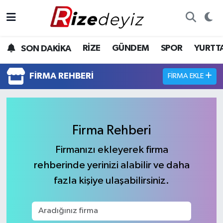
Spor
Rize Nöbetçi Eczaneler
RİZE
GÜNDEM
SPOR
YURTT
SON DAKİKA
Gündem
Rize Hava Durumu
FIRMA REHBERI
FIRMA EKLE
Yurttan Haberler
Rize Trafik Yoğunluk Haritası
Ekonomi
Süper Lig Puan Durumu ve Fikstür
Firma Rehberi
Teknoloji
Tüm Manşetler
Firmanızı ekleyerek firma
rehberinde yerinizi alabilir ve daha
Sağlık
Son Dakika Haberleri
fazla kişiye ulaşabilirsiniz.
Haber Arşivi