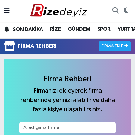
Spor
Rize Nöbetçi Eczaneler
RİZE
GÜNDEM
SPOR
YURTT
SON DAKİKA
Gündem
Rize Hava Durumu
FIRMA REHBERI
FIRMA EKLE
Yurttan Haberler
Rize Trafik Yoğunluk Haritası
Ekonomi
Süper Lig Puan Durumu ve Fikstür
Firma Rehberi
Teknoloji
Tüm Manşetler
Firmanızı ekleyerek firma
rehberinde yerinizi alabilir ve daha
Sağlık
Son Dakika Haberleri
fazla kişiye ulaşabilirsiniz.
Haber Arşivi