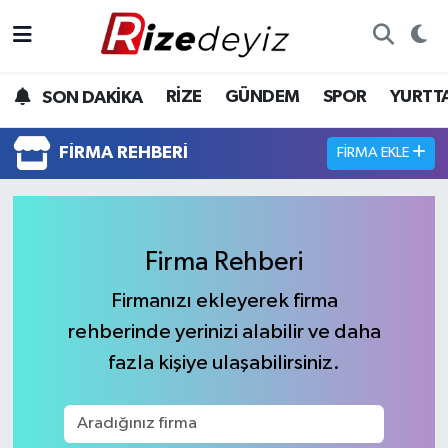
Spor
Rize Nöbetçi Eczaneler
RİZE
GÜNDEM
SPOR
YURTT
SON DAKİKA
Gündem
Rize Hava Durumu
FIRMA REHBERI
FIRMA EKLE
Yurttan Haberler
Rize Trafik Yoğunluk Haritası
Ekonomi
Süper Lig Puan Durumu ve Fikstür
Firma Rehberi
Teknoloji
Tüm Manşetler
Firmanızı ekleyerek firma
rehberinde yerinizi alabilir ve daha
Sağlık
Son Dakika Haberleri
fazla kişiye ulaşabilirsiniz.
Haber Arşivi