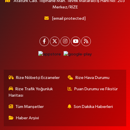
Atatürk Cad. Tophane Mah. Tevfik Mataracı İş Hanı No: 203
Merkez/RİZE
[email protected]
Rize Nöbetçi Eczaneler
Rize Hava Durumu
Rize Trafik Yoğunluk
Puan Durumu ve Fikstür
Haritası
Tüm Manşetler
Son Dakika Haberleri
Haber Arşivi