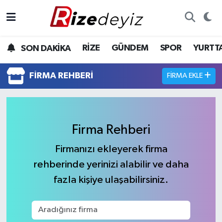
Spor
Rize Nöbetçi Eczaneler
RİZE
GÜNDEM
SPOR
YURTT
SON DAKİKA
Gündem
Rize Hava Durumu
FIRMA REHBERI
FIRMA EKLE
Yurttan Haberler
Rize Trafik Yoğunluk Haritası
Ekonomi
Süper Lig Puan Durumu ve Fikstür
Firma Rehberi
Teknoloji
Tüm Manşetler
Firmanızı ekleyerek firma
rehberinde yerinizi alabilir ve daha
Sağlık
Son Dakika Haberleri
fazla kişiye ulaşabilirsiniz.
Haber Arşivi