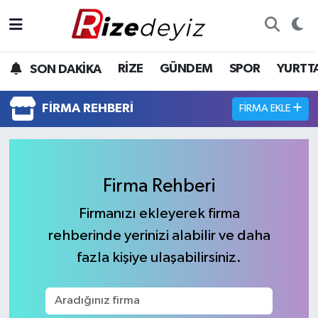
Spor
Rize Nöbetçi Eczaneler
RİZE
GÜNDEM
SPOR
YURTT
SON DAKİKA
Gündem
Rize Hava Durumu
FIRMA REHBERI
FIRMA EKLE
Yurttan Haberler
Rize Trafik Yoğunluk Haritası
Ekonomi
Süper Lig Puan Durumu ve Fikstür
Firma Rehberi
Teknoloji
Tüm Manşetler
Firmanızı ekleyerek firma
rehberinde yerinizi alabilir ve daha
Sağlık
Son Dakika Haberleri
fazla kişiye ulaşabilirsiniz.
Haber Arşivi