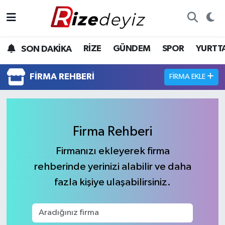
Spor
Rize Nöbetçi Eczaneler
RİZE
GÜNDEM
SPOR
YURTT
SON DAKİKA
Gündem
Rize Hava Durumu
FIRMA REHBERI
FIRMA EKLE
Yurttan Haberler
Rize Trafik Yoğunluk Haritası
Ekonomi
Süper Lig Puan Durumu ve Fikstür
Firma Rehberi
Teknoloji
Tüm Manşetler
Firmanızı ekleyerek firma
rehberinde yerinizi alabilir ve daha
Sağlık
Son Dakika Haberleri
fazla kişiye ulaşabilirsiniz.
Haber Arşivi