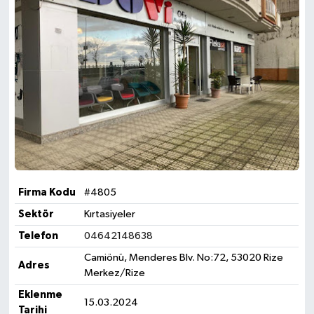
Firma Kodu
#4805
Sektör
Kırtasiyeler
Telefon
04642148638
Camiönü, Menderes Blv. No:72, 53020 Rize
Adres
Merkez/Rize
Eklenme
15.03.2024
Tarihi