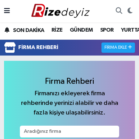
Spor
Rize Nöbetçi Eczaneler
RİZE
GÜNDEM
SPOR
YURTT
SON DAKİKA
Gündem
Rize Hava Durumu
FIRMA REHBERI
FIRMA EKLE
Yurttan Haberler
Rize Trafik Yoğunluk Haritası
Ekonomi
Süper Lig Puan Durumu ve Fikstür
Firma Rehberi
Teknoloji
Tüm Manşetler
Firmanızı ekleyerek firma
rehberinde yerinizi alabilir ve daha
Sağlık
Son Dakika Haberleri
fazla kişiye ulaşabilirsiniz.
Haber Arşivi