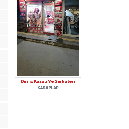
Deniz Kasap Ve Şarküteri
KASAPLAR