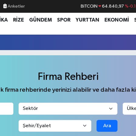
Anketler
DOLAR
47,7436
%0.1
EURO
55,2510
%0.3
İKA
RİZE
GÜNDEM
SPOR
YURTTAN
EKONOMİ
STERLİN
64,4811
%0.3
GRAM ALTIN
6660.55
%
BİST100
13.779
%-1
BITCOIN
64.840,97
%-0.
Firma Rehberi
 firma rehberinde yerinizi alabilir ve daha fazla kiş
Ara