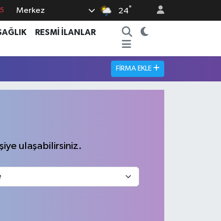
°
Merkez
8
24
2
SAĞLIK
RESMİ İLANLAR
8
0
FIRMA EKLE
4
15
iye ulaşabilirsiniz.