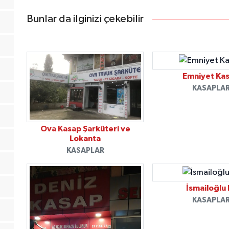
Bunlar da ilginizi çekebilir
Emniyet Ka
KASAPLA
Ova Kasap Şarküteri ve
Lokanta
KASAPLAR
İsmailoğlu 
KASAPLA