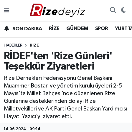
Spor
Rize Nöbetçi Eczaneler
RİZE
GÜNDEM
SPOR
YURTT
SON DAKİKA
Gündem
Rize Hava Durumu
HABERLER
RIZE
Yurttan Haberler
Rize Trafik Yoğunluk Haritası
RİDEF'ten 'Rize Günleri'
Teşekkür Ziyaretleri
Ekonomi
Süper Lig Puan Durumu ve Fikstür
Rize Dernekleri Federasyonu Genel Başkanı
Teknoloji
Tüm Manşetler
Muammer Bostan ve yönetim kurulu üyeleri 2-5
Mayıs’ta Millet Bahçesi’nde düzenlenen Rize
Sağlık
Son Dakika Haberleri
Günlerine desteklerinden dolayı Rize
Milletvekilleri ve AK Parti Genel Başkan Yardımcısı
Haber Arşivi
Hayati Yazıcı’yı ziyaret etti.
14.06.2024 - 09:14