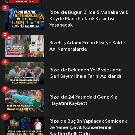
2
Rize'de Bugün 3 İlçe 5 Mahalle ve 8
Köyde Planlı Elektrik Kesintisi
Yaşanacak
3
Rizeli İş Adamı Ercan Ekşi'ye Saldırı
Anı Kameralarda
4
Rize'de Beklenen Yol Projesinde
Geri Sayım! İhale Tarihi Açıklandı
5
Rize'de 24 Yaşındaki Genç Kız
Hayatını Kaybetti
6
Rize’de Bugün Yapılacak Semicenk
ve Yener Çevik Konserlerinin
Saatleri Belli Oldu