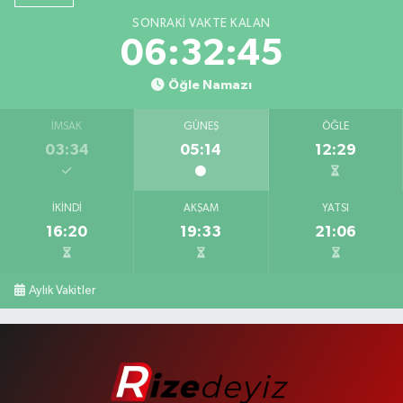
SONRAKI VAKTE KALAN
06:32:45
Öğle Namazı
İMSAK
GÜNEŞ
ÖĞLE
03:34
05:14
12:29
İKINDI
AKŞAM
YATSI
16:20
19:33
21:06
Aylık Vakitler