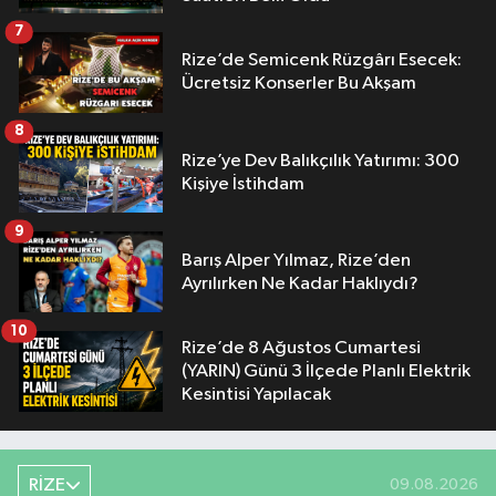
7
Rize’de Semicenk Rüzgârı Esecek:
Ücretsiz Konserler Bu Akşam
8
Rize’ye Dev Balıkçılık Yatırımı: 300
Kişiye İstihdam
9
Barış Alper Yılmaz, Rize’den
Ayrılırken Ne Kadar Haklıydı?
10
Rize’de 8 Ağustos Cumartesi
(YARIN) Günü 3 İlçede Planlı Elektrik
Kesintisi Yapılacak
RİZE
09.08.2026