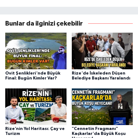
Bunlar da ilginizi çekebilir
Ovit Şenlikleri'nde Büyük
Rize'de İskeleden Düşen
Final: Bugün Kimler Var?
Belediye Başkanı Yaralandı
Rize’nin Yol Haritası: Çay ve
"Cennetin Fragmanı"
Turizm
Kaçkarlar'da Büyük Koşu