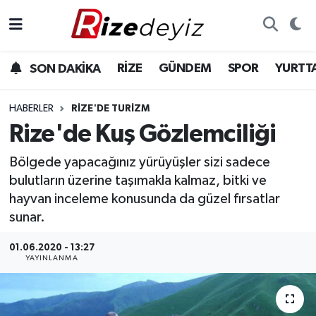
Spor
Rize Nöbetçi Eczaneler
RİZE
GÜNDEM
SPOR
YURTT
SON DAKİKA
Gündem
Rize Hava Durumu
HABERLER
RIZE'DE TURIZM
Yurttan Haberler
Rize Trafik Yoğunluk Haritası
Rize'de Kuş Gözlemciliği
Bölgede yapacağınız yürüyüşler sizi sadece
Ekonomi
Süper Lig Puan Durumu ve Fikstür
bulutların üzerine taşımakla kalmaz, bitki ve
Teknoloji
Tüm Manşetler
hayvan inceleme konusunda da güzel fırsatlar
sunar.
Sağlık
Son Dakika Haberleri
01.06.2020 - 13:27
YAYINLANMA
Haber Arşivi