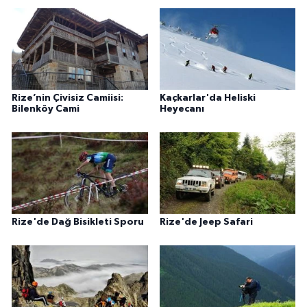
Rize’nin Çivisiz Camiisi:
Kaçkarlar'da Heliski
Bilenköy Cami
Heyecanı
Rize'de Dağ Bisikleti Sporu
Rize'de Jeep Safari