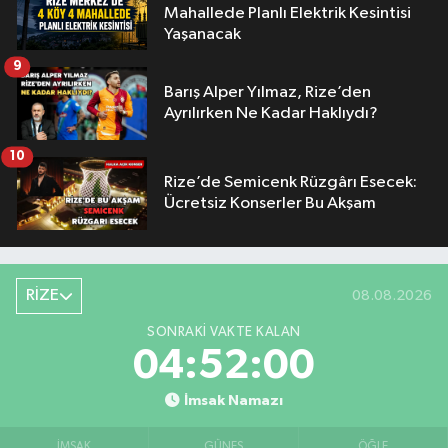
Mahallede Planlı Elektrik Kesintisi
Yaşanacak
9
Barış Alper Yılmaz, Rize’den
Ayrılırken Ne Kadar Haklıydı?
10
Rize’de Semicenk Rüzgârı Esecek:
Ücretsiz Konserler Bu Akşam
RİZE
08.08.2026
SONRAKI VAKTE KALAN
04:51:59
İmsak Namazı
İMSAK
GÜNEŞ
ÖĞLE