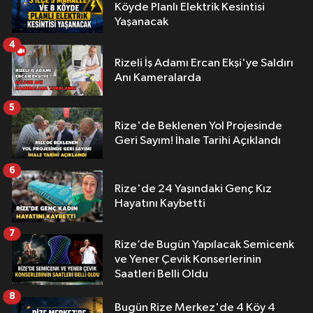
Köyde Planlı Elektrik Kesintisi
Yaşanacak
4
Rizeli İş Adamı Ercan Ekşi'ye Saldırı
Anı Kameralarda
5
Rize'de Beklenen Yol Projesinde
Geri Sayım! İhale Tarihi Açıklandı
6
Rize'de 24 Yaşındaki Genç Kız
Hayatını Kaybetti
7
Rize’de Bugün Yapılacak Semicenk
ve Yener Çevik Konserlerinin
Saatleri Belli Oldu
8
Bugün Rize Merkez'de 4 Köy 4