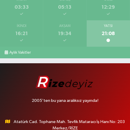
03:33
05:13
12:29
İKINDI
AKŞAM
YATSI
16:21
19:34
21:08
Aylık Vakitler
2005'ten bu yana aralıksız yayında!
Atatürk Cad. Tophane Mah. Tevfik Mataracı İş Hanı No: 203
Merkez/RİZE