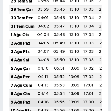
28 Tem Sal
03:58
05:44
13:10
17:05
20:26
29 Tem Çar
03:59
05:45
13:10
17:05
20:25
30 Tem Per
04:01
05:46
13:10
17:04
20:24
31 Tem Cum
04:02
05:47
13:10
17:04
20:23
1 Ağu Cts
04:04
05:48
13:10
17:04
20:22
2 Ağu Paz
04:05
05:49
13:10
17:03
20:21
3 Ağu Pts
04:07
05:49
13:10
17:03
20:20
4 Ağu Sal
04:08
05:50
13:10
17:03
20:19
5 Ağu Çar
04:10
05:51
13:09
17:02
20:17
6 Ağu Per
04:11
05:52
13:09
17:02
20:16
7 Ağu Cum
04:13
05:53
13:09
17:01
20:15
8 Ağu Cts
04:14
05:54
13:09
17:01
20:14
9 Ağu Paz
04:16
05:55
13:09
17:00
20:13
10 Ağu Pts
04:17
05:56
13:09
17:00
20:11