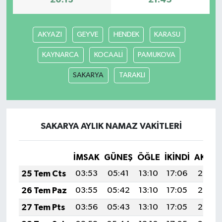
20:13
21:45
AKYAZI
GEYVE
HENDEK
KARASU
KAYNARCA
KOCAALİ
PAMUKOVA
SAKARYA
TARAKLI
SAKARYA AYLIK NAMAZ VAKITLERI
İMSAK
GÜNEŞ
ÖĞLE
İKINDI
AKŞA
25 Tem Cts
03:53
05:41
13:10
17:06
20:29
26 Tem Paz
03:55
05:42
13:10
17:05
20:28
27 Tem Pts
03:56
05:43
13:10
17:05
20:27