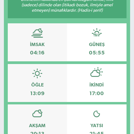
(sadece) dilinde olan (itikadı bozuk, ilmiyle amel
etmeyen) münafıklardır. (Hadis-i şerif)
İMSAK
GÜNEŞ
04:16
05:55
ÖĞLE
İKINDI
13:09
17:00
AKŞAM
YATSI