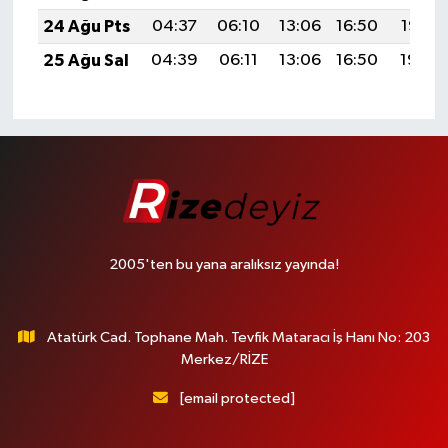
24 Ağu Pts
04:37
06:10
13:06
16:50
19:52
25 Ağu Sal
04:39
06:11
13:06
16:50
19:50
2005'ten bu yana aralıksız yayında!
Atatürk Cad. Tophane Mah. Tevfik Mataracı İş Hanı No: 203
Merkez/RİZE
[email protected]