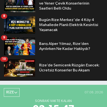
ve Yener Çevik Konserlerinin
Saatleri Belli Oldu
8
Bugün Rize Merkez'de 4 Köy 4
Mahallede Planlı Elektrik Kesintisi
Yaşanacak
9
Barış Alper Yılmaz, Rize’den
Ayrılırken Ne Kadar Haklıydı?
10
Rize’de Semicenk Rüzgârı Esecek:
Ücretsiz Konserler Bu Akşam
RİZE
07.08.2026
SONRAKI VAKTE KALAN