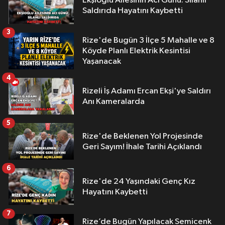
Ekşioğlu Aİlesinin Acı Günü: Silahlı
Saldırıda Hayatını Kaybetti
3
Rize'de Bugün 3 İlçe 5 Mahalle ve 8
Köyde Planlı Elektrik Kesintisi
Yaşanacak
4
Rizeli İş Adamı Ercan Ekşi'ye Saldırı
Anı Kameralarda
5
Rize'de Beklenen Yol Projesinde
Geri Sayım! İhale Tarihi Açıklandı
6
Rize'de 24 Yaşındaki Genç Kız
Hayatını Kaybetti
7
Rize’de Bugün Yapılacak Semicenk