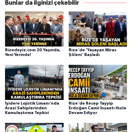
Bunlar da ilginizi çekebilir
Rizedeyiz.com 20 Yaşında,
Rize'de 'Yaşayan Miras
Yeni Yerinde!
Şöleni' Başladı
İyidere Lojistik Limanı'nda
Rize'de Recep Tayyip
Arazi Sahiplerinden
Erdoğan Camii İnşaatı Hızla
Kamulaştırma Tepkisi
Devam Ediyor