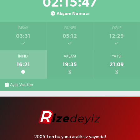
02:15:46
Akşam Namazı
İMSAK
GÜNEŞ
ÖĞLE
03:31
05:12
12:29
İKINDI
AKŞAM
YATSI
16:21
19:35
21:09
Aylık Vakitler
2005'ten bu yana aralıksız yayında!