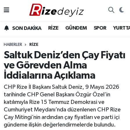
Spor
Rize Nöbetçi Eczaneler
RİZE
GÜNDEM
SPOR
YURTT
SON DAKİKA
Gündem
Rize Hava Durumu
HABERLER
RIZE
Yurttan Haberler
Rize Trafik Yoğunluk Haritası
Saltuk Deniz’den Çay Fiyatı
ve Görevden Alma
Ekonomi
Süper Lig Puan Durumu ve Fikstür
İddialarına Açıklama
Teknoloji
Tüm Manşetler
CHP Rize İl Başkanı Saltuk Deniz, 9 Mayıs 2026
tarihinde CHP Genel Başkanı Özgür Özel’in
Sağlık
Son Dakika Haberleri
katılımıyla Rize 15 Temmuz Demokrasi ve
Cumhuriyet Meydanı’nda düzenlenen CHP Rize
Haber Arşivi
Çay Mitingi’nin ardından çay fiyatları ve parti içi
gündeme ilişkin değerlendirmelerde bulundu.