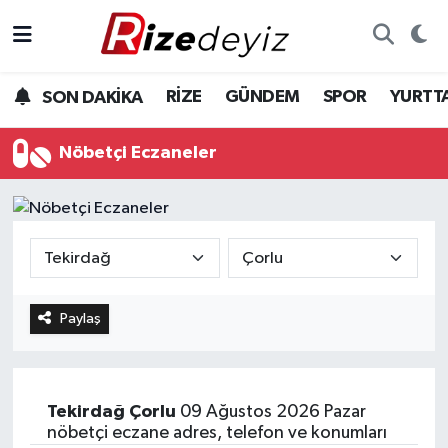
Spor
Rize Nöbetçi Eczaneler
RİZE
GÜNDEM
SPOR
YURTT
SON DAKİKA
Gündem
Rize Hava Durumu
Nöbetçi Eczaneler
Yurttan Haberler
Rize Trafik Yoğunluk Haritası
Ekonomi
Süper Lig Puan Durumu ve Fikstür
Teknoloji
Tüm Manşetler
Paylaş
Sağlık
Son Dakika Haberleri
Haber Arşivi
Tekirdağ
Çorlu
09 Ağustos 2026 Pazar
nöbetçi eczane adres, telefon ve konumları