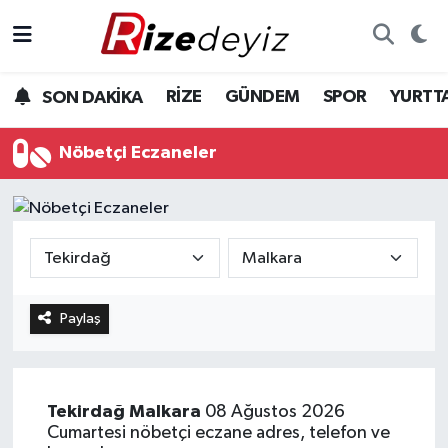
Spor
Rize Nöbetçi Eczaneler
RİZE
GÜNDEM
SPOR
YURTT
SON DAKİKA
Gündem
Rize Hava Durumu
Nöbetçi Eczaneler
Yurttan Haberler
Rize Trafik Yoğunluk Haritası
Ekonomi
Süper Lig Puan Durumu ve Fikstür
Teknoloji
Tüm Manşetler
Paylaş
Sağlık
Son Dakika Haberleri
Haber Arşivi
Tekirdağ
Malkara
08 Ağustos 2026
Cumartesi nöbetçi eczane adres, telefon ve