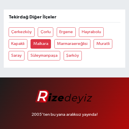
Tekirdağ Diğer İlçeler
Çerkezköy
Çorlu
Ergene
Hayrabolu
Kapakli
Malkara
Marmaraereğlisi
Muratli
Saray
Süleymanpaşa
Şarköy
2005'ten bu yana aralıksız yayında!