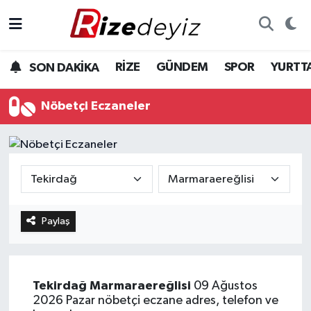
Spor
Rize Nöbetçi Eczaneler
RİZE
GÜNDEM
SPOR
YURTT
SON DAKİKA
Gündem
Rize Hava Durumu
Nöbetçi Eczaneler
Yurttan Haberler
Rize Trafik Yoğunluk Haritası
Ekonomi
Süper Lig Puan Durumu ve Fikstür
Teknoloji
Tüm Manşetler
Paylaş
Sağlık
Son Dakika Haberleri
Haber Arşivi
Tekirdağ
Marmaraereğlisi
09 Ağustos
2026 Pazar nöbetçi eczane adres, telefon ve