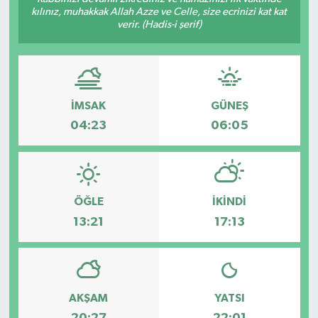
kılınız, muhakkak Allah Azze ve Celle, size ecrinizi kat kat
verir. (Hadis-i şerif)
İMSAK
GÜNEŞ
04:23
06:05
ÖĞLE
İKINDI
13:21
17:13
AKŞAM
YATSI