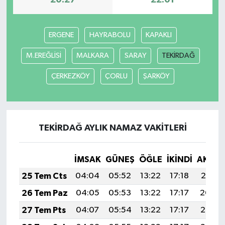
20:27
22:01
ERGENE
HAYRABOLU
KAPAKLI
M.EREĞLİSİ
MALKARA
SARAY
TEKİRDAĞ
ÇERKEZKÖY
ÇORLU
ŞARKÖY
TEKİRDAĞ AYLIK NAMAZ VAKITLERI
İMSAK
GÜNEŞ
ÖĞLE
İKINDI
AKŞA
25 Tem Cts
04:04
05:52
13:22
17:18
20:41
26 Tem Paz
04:05
05:53
13:22
17:17
20:40
27 Tem Pts
04:07
05:54
13:22
17:17
20:39