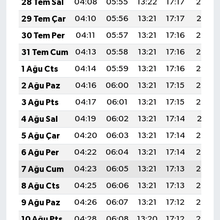
28 Tem Sal
04:08
05:55
13:22
17:17
20:38
29 Tem Çar
04:10
05:56
13:21
17:17
20:37
30 Tem Per
04:11
05:57
13:21
17:16
20:36
31 Tem Cum
04:13
05:58
13:21
17:16
20:35
1 Ağu Cts
04:14
05:59
13:21
17:16
20:34
2 Ağu Paz
04:16
06:00
13:21
17:15
20:33
3 Ağu Pts
04:17
06:01
13:21
17:15
20:32
4 Ağu Sal
04:19
06:02
13:21
17:14
20:31
5 Ağu Çar
04:20
06:03
13:21
17:14
20:30
6 Ağu Per
04:22
06:04
13:21
17:14
20:28
7 Ağu Cum
04:23
06:05
13:21
17:13
20:27
8 Ağu Cts
04:25
06:06
13:21
17:13
20:26
9 Ağu Paz
04:26
06:07
13:21
17:12
20:25
10 Ağu Pts
04:28
06:08
13:20
17:12
20:23