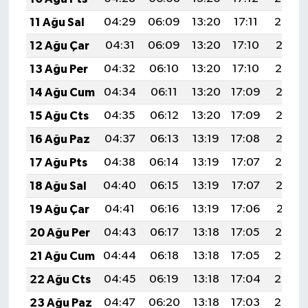
11 Ağu Sal
04:29
06:09
13:20
17:11
20:22
12 Ağu Çar
04:31
06:09
13:20
17:10
20:21
13 Ağu Per
04:32
06:10
13:20
17:10
20:19
14 Ağu Cum
04:34
06:11
13:20
17:09
20:18
15 Ağu Cts
04:35
06:12
13:20
17:09
20:17
16 Ağu Paz
04:37
06:13
13:19
17:08
20:15
17 Ağu Pts
04:38
06:14
13:19
17:07
20:14
18 Ağu Sal
04:40
06:15
13:19
17:07
20:12
19 Ağu Çar
04:41
06:16
13:19
17:06
20:11
20 Ağu Per
04:43
06:17
13:18
17:05
20:10
21 Ağu Cum
04:44
06:18
13:18
17:05
20:08
22 Ağu Cts
04:45
06:19
13:18
17:04
20:07
23 Ağu Paz
04:47
06:20
13:18
17:03
20:05