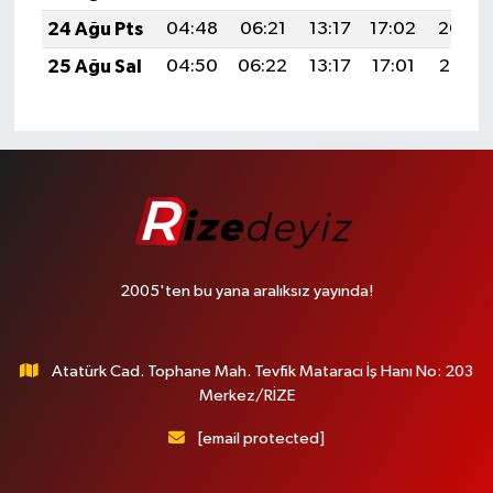
24 Ağu Pts
04:48
06:21
13:17
17:02
20:04
25 Ağu Sal
04:50
06:22
13:17
17:01
20:02
2005'ten bu yana aralıksız yayında!
Atatürk Cad. Tophane Mah. Tevfik Mataracı İş Hanı No: 203
Merkez/RİZE
[email protected]