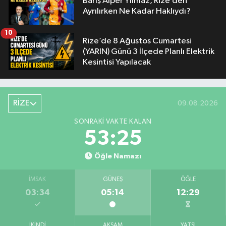
Barış Alper Yılmaz, Rize’den
Ayrılırken Ne Kadar Haklıydı?
10
Rize’de 8 Ağustos Cumartesi
(YARIN) Günü 3 İlçede Planlı Elektrik
Kesintisi Yapılacak
RİZE
09.08.2026
SONRAKI VAKTE KALAN
53:24
Öğle Namazı
İMSAK
GÜNEŞ
ÖĞLE
03:34
05:14
12:29
İKINDI
AKŞAM
YATSI