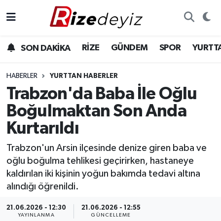
Spor
Rize Nöbetçi Eczaneler
RİZE
GÜNDEM
SPOR
YURTT
SON DAKİKA
Gündem
Rize Hava Durumu
HABERLER
YURTTAN HABERLER
Yurttan Haberler
Rize Trafik Yoğunluk Haritası
Trabzon'da Baba İle Oğlu
Boğulmaktan Son Anda
Ekonomi
Süper Lig Puan Durumu ve Fikstür
Kurtarıldı
Teknoloji
Tüm Manşetler
Trabzon'un Arsin ilçesinde denize giren baba ve
oğlu boğulma tehlikesi geçirirken, hastaneye
Sağlık
Son Dakika Haberleri
kaldırılan iki kişinin yoğun bakımda tedavi altına
alındığı öğrenildi.
Haber Arşivi
21.06.2026 - 12:30
21.06.2026 - 12:55
YAYINLANMA
GÜNCELLEME