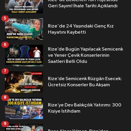
Geri Sayım! İhale Tarihi Açıklandı
5
Rize'de 24 Yaşındaki Genç Kız
Hayatını Kaybetti
6
Rize’de Bugün Yapılacak Semicenk
ve Yener Çevik Konserlerinin
Saatleri Belli Oldu
7
Rize’de Semicenk Rüzgârı Esecek:
Ücretsiz Konserler Bu Akşam
8
Rize’ye Dev Balıkçılık Yatırımı: 300
Kişiye İstihdam
9