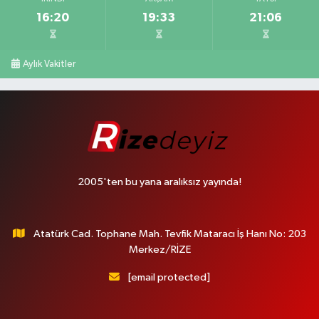
16:20
19:33
21:06
Aylık Vakitler
2005'ten bu yana aralıksız yayında!
Atatürk Cad. Tophane Mah. Tevfik Mataracı İş Hanı No: 203
Merkez/RİZE
[email protected]