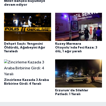
Millet Bahçesi büyümeye
devam ediyor
Dehşet Saçtı: Yengesini
Kuzey Marmara
Öldürdü, Ağabeyini Ağır
Otoyolu'nda Feci Kaza: 3
Yaraladı
ölü, 1 ağır yaralı
Zincirleme Kazada 3 Araba
Birbirine Girdi: 4 Yaralı
Erzurum'da Silahlar
Patladı: 1 Yaralı