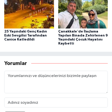
25 Yaşındaki Genç Kadın
Çanakkale'de İlaçlama
Eski Sevgilisi Tarafından
Yapılan Binada Zehirlenen 9
Canice Katledildi
Yaşındaki Çocuk Hayatını
Kaybetti
Yorumlar