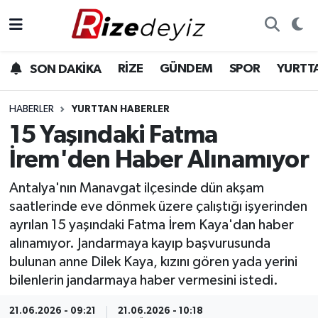
Spor
Rize Nöbetçi Eczaneler
RİZE
GÜNDEM
SPOR
YURTT
SON DAKİKA
Gündem
Rize Hava Durumu
HABERLER
YURTTAN HABERLER
Yurttan Haberler
Rize Trafik Yoğunluk Haritası
15 Yaşındaki Fatma
İrem'den Haber Alınamıyor
Ekonomi
Süper Lig Puan Durumu ve Fikstür
Antalya'nın Manavgat ilçesinde dün akşam
Teknoloji
Tüm Manşetler
saatlerinde eve dönmek üzere çalıştığı işyerinden
ayrılan 15 yaşındaki Fatma İrem Kaya'dan haber
Sağlık
Son Dakika Haberleri
alınamıyor. Jandarmaya kayıp başvurusunda
bulunan anne Dilek Kaya, kızını gören yada yerini
Haber Arşivi
bilenlerin jandarmaya haber vermesini istedi.
21.06.2026 - 09:21
21.06.2026 - 10:18