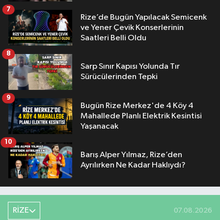
7
Rize’de Bugün Yapılacak Semicenk
ve Yener Çevik Konserlerinin
Saatleri Belli Oldu
8
Sarp Sınır Kapısı Yolunda Tır
Sürücülerinden Tepki
9
Bugün Rize Merkez'de 4 Köy 4
Mahallede Planlı Elektrik Kesintisi
Yaşanacak
10
Barış Alper Yılmaz, Rize’den
Ayrılırken Ne Kadar Haklıydı?
RİZE
07.08.2026