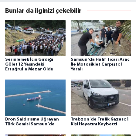
Bunlar da ilginizi çekebilir
Serinlemek İçin Girdiği
Samsun'da Hafif Ticari Araç
Gölet 12 Yaşındaki
İle Motosiklet Çarpıştı: 1
Ertuğrul'a Mezar Oldu
Yaralı
Dron Saldırısına Uğrayan
Trabzon'de Trafik Kazası: 1
Türk Gemisi Samsun'da
Kişi Hayatını Kaybetti