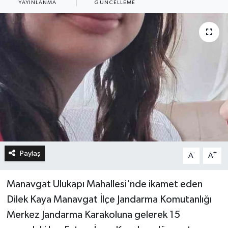
YAYINLANMA
GÜNCELLEME
Paylaş
-
+
A
A
Manavgat Ulukapı Mahallesi'nde ikamet eden
Dilek Kaya Manavgat İlçe Jandarma Komutanlığı
Merkez Jandarma Karakoluna gelerek 15