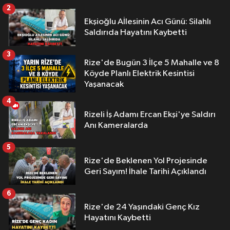
2
Ekşioğlu Aİlesinin Acı Günü: Silahlı
Saldırıda Hayatını Kaybetti
3
Rize'de Bugün 3 İlçe 5 Mahalle ve 8
Köyde Planlı Elektrik Kesintisi
Yaşanacak
4
Rizeli İş Adamı Ercan Ekşi'ye Saldırı
Anı Kameralarda
5
Rize'de Beklenen Yol Projesinde
Geri Sayım! İhale Tarihi Açıklandı
6
Rize'de 24 Yaşındaki Genç Kız
Hayatını Kaybetti