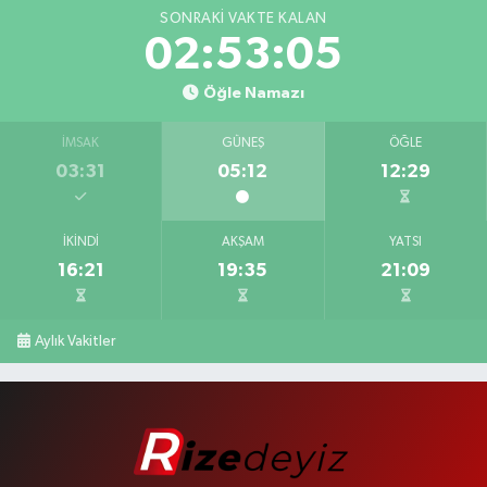
SONRAKI VAKTE KALAN
02:53:04
Öğle Namazı
İMSAK
GÜNEŞ
ÖĞLE
03:31
05:12
12:29
İKINDI
AKŞAM
YATSI
16:21
19:35
21:09
Aylık Vakitler