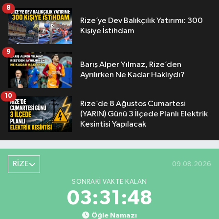
8
Rize’ye Dev Balıkçılık Yatırımı: 300
Kişiye İstihdam
9
Barış Alper Yılmaz, Rize’den
Ayrılırken Ne Kadar Haklıydı?
10
Rize’de 8 Ağustos Cumartesi
(YARIN) Günü 3 İlçede Planlı Elektrik
Kesintisi Yapılacak
RİZE
09.08.2026
SONRAKI VAKTE KALAN
03:31:47
Öğle Namazı