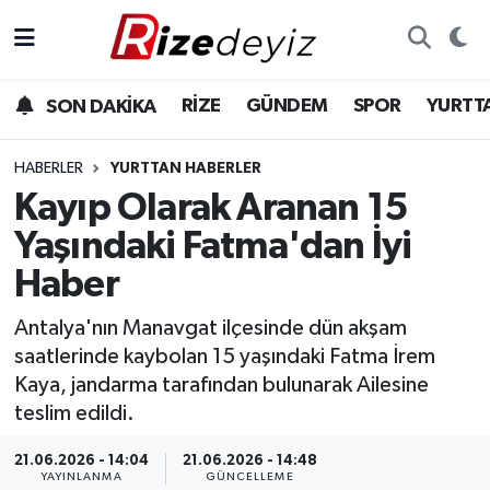
Spor
Rize Nöbetçi Eczaneler
RİZE
GÜNDEM
SPOR
YURTT
SON DAKİKA
Gündem
Rize Hava Durumu
HABERLER
YURTTAN HABERLER
Yurttan Haberler
Rize Trafik Yoğunluk Haritası
Kayıp Olarak Aranan 15
Yaşındaki Fatma'dan İyi
Ekonomi
Süper Lig Puan Durumu ve Fikstür
Haber
Teknoloji
Tüm Manşetler
Antalya'nın Manavgat ilçesinde dün akşam
saatlerinde kaybolan 15 yaşındaki Fatma İrem
Sağlık
Son Dakika Haberleri
Kaya, jandarma tarafından bulunarak Ailesine
teslim edildi.
Haber Arşivi
21.06.2026 - 14:04
21.06.2026 - 14:48
YAYINLANMA
GÜNCELLEME