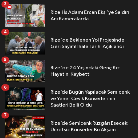
3
Rizeli İş Adamı Ercan Ekşi'ye Saldırı
Anı Kameralarda
4
Rize'de Beklenen Yol Projesinde
Geri Sayım! İhale Tarihi Açıklandı
5
Rize'de 24 Yaşındaki Genç Kız
Hayatını Kaybetti
6
Rize’de Bugün Yapılacak Semicenk
ve Yener Çevik Konserlerinin
Saatleri Belli Oldu
7
Rize’de Semicenk Rüzgârı Esecek:
Ücretsiz Konserler Bu Akşam