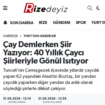
Spor
Rize Nöbetçi Eczaneler
RİZE
GÜNDEM
SPOR
YURTT
SON DAKİKA
Gündem
Rize Hava Durumu
HABERLER
YURTTAN HABERLER
Yurttan Haberler
Rize Trafik Yoğunluk Haritası
Çay Demlerken Şiir
Yazıyor: 40 Yıllık Çaycı
Ekonomi
Süper Lig Puan Durumu ve Fikstür
Şiirleriyle Gönül Isıtıyor
Teknoloji
Tüm Manşetler
Tunceli'nin Çemişgezek ilçesinde yıllardır çaycılık
yapan 62 yaşındaki Alaattin Boztaş, bir yandan
Sağlık
Son Dakika Haberleri
çaycılık yaparken diğer yandan da anlık olarak
söylediği şiirlerle dikkat çekiyor.
Haber Arşivi
21.06.2026 - 12:14
21.06.2026 - 12:56
YAYINLANMA
GÜNCELLEME