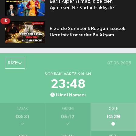
Barış Alper Yılmaz, Rize’den
Ayrılırken Ne Kadar Haklıydı?
10
Rize’de Semicenk Rüzgârı Esecek:
Ücretsiz Konserler Bu Akşam
RİZE
07.08.2026
SONRAKI VAKTE KALAN
23:47
İkindi Namazı
İMSAK
GÜNEŞ
ÖĞLE
03:31
05:12
12:29