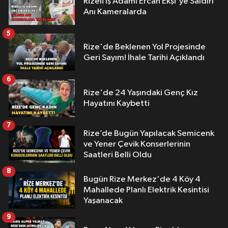
Rizeli İş Adamı Ercan Ekşi'ye Saldırı
Anı Kameralarda
5
Rize'de Beklenen Yol Projesinde
Geri Sayım! İhale Tarihi Açıklandı
6
Rize'de 24 Yaşındaki Genç Kız
Hayatını Kaybetti
7
Rize’de Bugün Yapılacak Semicenk
ve Yener Çevik Konserlerinin
Saatleri Belli Oldu
8
Bugün Rize Merkez'de 4 Köy 4
Mahallede Planlı Elektrik Kesintisi
Yaşanacak
9