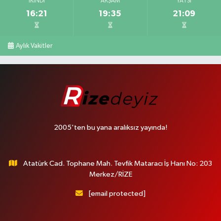
İKINDI
AKŞAM
YATSI
16:21
19:35
21:09
Aylık Vakitler
2005'ten bu yana aralıksız yayında!
Atatürk Cad. Tophane Mah. Tevfik Mataracı İş Hanı No: 203
Merkez/RİZE
[email protected]