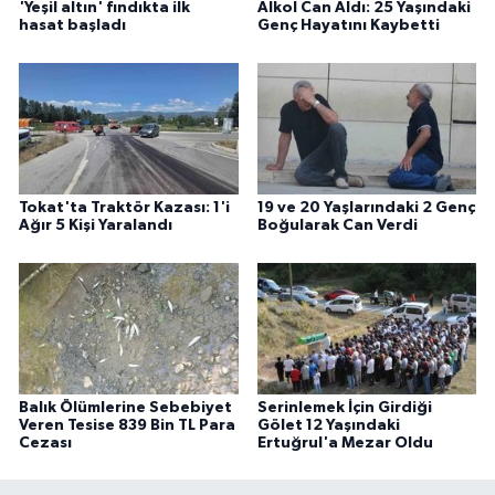
'Yeşil altın' fındıkta ilk
Alkol Can Aldı: 25 Yaşındaki
hasat başladı
Genç Hayatını Kaybetti
Tokat'ta Traktör Kazası: 1'i
19 ve 20 Yaşlarındaki 2 Genç
Ağır 5 Kişi Yaralandı
Boğularak Can Verdi
Balık Ölümlerine Sebebiyet
Serinlemek İçin Girdiği
Veren Tesise 839 Bin TL Para
Gölet 12 Yaşındaki
Cezası
Ertuğrul'a Mezar Oldu