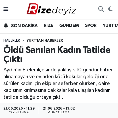
Spor
Rize Nöbetçi Eczaneler
RİZE
GÜNDEM
SPOR
YURTT
SON DAKİKA
Gündem
Rize Hava Durumu
HABERLER
YURTTAN HABERLER
Yurttan Haberler
Rize Trafik Yoğunluk Haritası
Öldü Sanılan Kadın Tatilde
Çıktı
Ekonomi
Süper Lig Puan Durumu ve Fikstür
Aydın'ın Efeler ilçesinde yaklaşık 10 gündür haber
Teknoloji
Tüm Manşetler
alınamayan ve evinden kötü kokular geldiği öne
sürülen kadın için ekipler seferber olurken, daire
Sağlık
Son Dakika Haberleri
kapısının kırılmasına dakikalar kala ulaşılan kadının
tatilde olduğu ortaya çıktı.
Haber Arşivi
21.06.2026 - 11:29
21.06.2026 - 13:02
YAYINLANMA
GÜNCELLEME