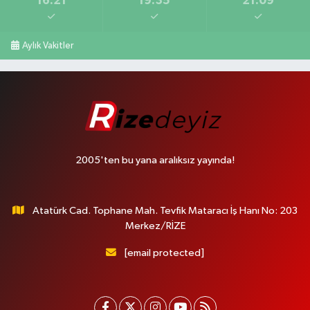
16:21
19:35
21:09
Aylık Vakitler
2005'ten bu yana aralıksız yayında!
Atatürk Cad. Tophane Mah. Tevfik Mataracı İş Hanı No: 203
Merkez/RİZE
[email protected]