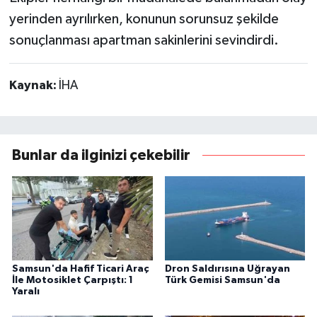
yerinden ayrılırken, konunun sorunsuz şekilde
sonuçlanması apartman sakinlerini sevindirdi.
Kaynak:
İHA
Bunlar da ilginizi çekebilir
Samsun'da Hafif Ticari Araç
Dron Saldırısına Uğrayan
İle Motosiklet Çarpıştı: 1
Türk Gemisi Samsun'da
Yaralı