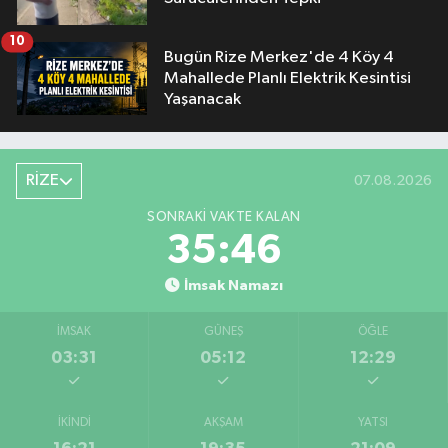
10
Bugün Rize Merkez'de 4 Köy 4
Mahallede Planlı Elektrik Kesintisi
Yaşanacak
RİZE
07.08.2026
SONRAKI VAKTE KALAN
35:45
İmsak Namazı
İMSAK
GÜNEŞ
ÖĞLE
03:31
05:12
12:29
İKINDI
AKŞAM
YATSI