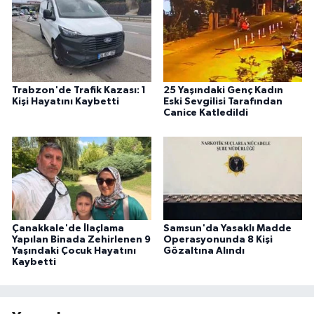
Trabzon'de Trafik Kazası: 1
25 Yaşındaki Genç Kadın
Kişi Hayatını Kaybetti
Eski Sevgilisi Tarafından
Canice Katledildi
Çanakkale'de İlaçlama
Samsun'da Yasaklı Madde
Yapılan Binada Zehirlenen 9
Operasyonunda 8 Kişi
Yaşındaki Çocuk Hayatını
Gözaltına Alındı
Kaybetti