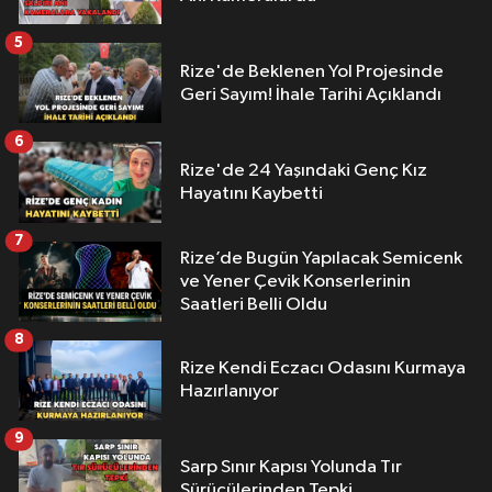
5
Rize'de Beklenen Yol Projesinde
Geri Sayım! İhale Tarihi Açıklandı
6
Rize'de 24 Yaşındaki Genç Kız
Hayatını Kaybetti
7
Rize’de Bugün Yapılacak Semicenk
ve Yener Çevik Konserlerinin
Saatleri Belli Oldu
8
Rize Kendi Eczacı Odasını Kurmaya
Hazırlanıyor
9
Sarp Sınır Kapısı Yolunda Tır
Sürücülerinden Tepki