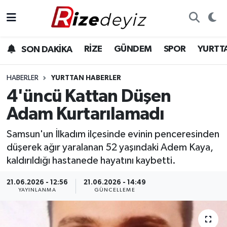
Spor
Rize Nöbetçi Eczaneler
RİZE
GÜNDEM
SPOR
YURTT
SON DAKİKA
Gündem
Rize Hava Durumu
HABERLER
YURTTAN HABERLER
Yurttan Haberler
Rize Trafik Yoğunluk Haritası
4'üncü Kattan Düşen
Adam Kurtarılamadı
Ekonomi
Süper Lig Puan Durumu ve Fikstür
Samsun'un İlkadım ilçesinde evinin penceresinden
Teknoloji
Tüm Manşetler
düşerek ağır yaralanan 52 yaşındaki Adem Kaya,
kaldırıldığı hastanede hayatını kaybetti.
Sağlık
Son Dakika Haberleri
21.06.2026 - 12:56
21.06.2026 - 14:49
YAYINLANMA
GÜNCELLEME
Haber Arşivi