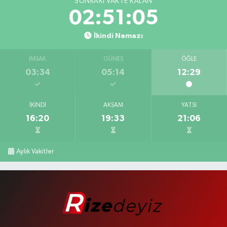
SONRAKI VAKTE KALAN
02:51:04
İkindi Namazı
İMSAK
GÜNEŞ
ÖĞLE
03:34
05:14
12:29
İKINDI
AKŞAM
YATSI
16:20
19:33
21:06
Aylık Vakitler