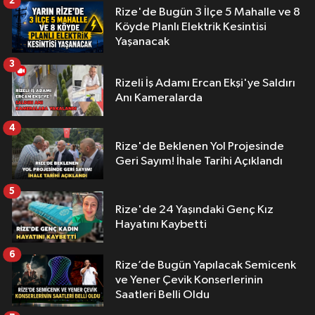
2
Rize'de Bugün 3 İlçe 5 Mahalle ve 8
Köyde Planlı Elektrik Kesintisi
Yaşanacak
3
Rizeli İş Adamı Ercan Ekşi'ye Saldırı
Anı Kameralarda
4
Rize'de Beklenen Yol Projesinde
Geri Sayım! İhale Tarihi Açıklandı
5
Rize'de 24 Yaşındaki Genç Kız
Hayatını Kaybetti
6
Rize’de Bugün Yapılacak Semicenk
ve Yener Çevik Konserlerinin
Saatleri Belli Oldu