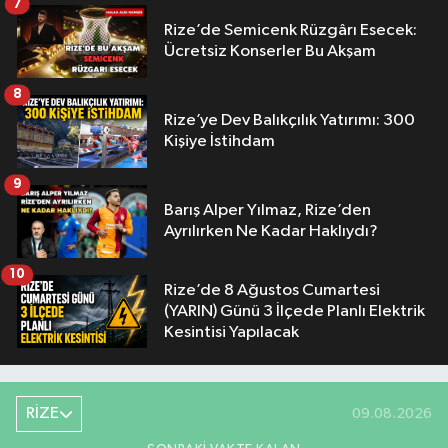
7
Rize’de Semicenk Rüzgârı Esecek:
Ücretsiz Konserler Bu Akşam
8
Rize’ye Dev Balıkçılık Yatırımı: 300
Kişiye İstihdam
9
Barış Alper Yılmaz, Rize’den
Ayrılırken Ne Kadar Haklıydı?
10
Rize’de 8 Ağustos Cumartesi
(YARIN) Günü 3 İlçede Planlı Elektrik
Kesintisi Yapılacak
RİZE
09.08.2026