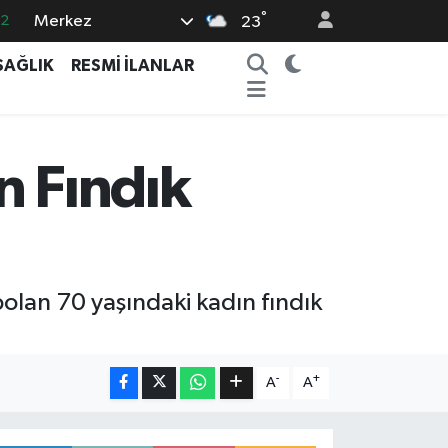
°
Merkez
.2
23
17
SAĞLIK
RESMİ İLANLAR
27
35
59
n Fındık
19
olan 70 yaşındaki kadın fındık
-
+
A
A