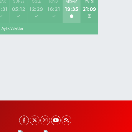
SAK
GÜNEŞ
ÖĞLE
İKINDI
AKŞAM
YATSI
:31
05:12
12:29
16:21
19:35
21:09
Aylık Vakitler