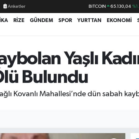
Anketler
BITCOIN
65.130,04
%1
DOLAR
47,7106
%0.
İKA
RİZE
GÜNDEM
SPOR
YURTTAN
EKONOMİ
EURO
55,1652
%0.
STERLİN
64,4046
%0.
GRAM ALTIN
6648.99
%2.
ybolan Yaşlı Kadı
BİST100
13.773
%-
Ölü Bulundu
bağlı Kovanlı Mahallesi’nde dün sabah kayb