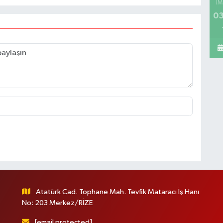
İM
03
Atatürk Cad. Tophane Mah. Tevfik Mataracı İş Hanı
No: 203 Merkez/RİZE
[email protected]