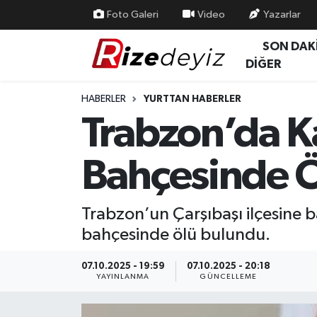
Foto Galeri
Video
Yazarlar
SON DAK
Spor
Rize Nöbetçi Eczaneler
DİĞER
Gündem
Rize Hava Durumu
HABERLER
YURTTAN HABERLER
Trabzon’da Ka
Yurttan Haberler
Rize Trafik Yoğunluk Haritası
Bahçesinde 
Ekonomi
Süper Lig Puan Durumu ve Fikstür
Teknoloji
Tüm Manşetler
Trabzon’un Çarşıbaşı ilçesine 
bahçesinde ölü bulundu.
Sağlık
Son Dakika Haberleri
07.10.2025 - 19:59
07.10.2025 - 20:18
Haber Arşivi
YAYINLANMA
GÜNCELLEME