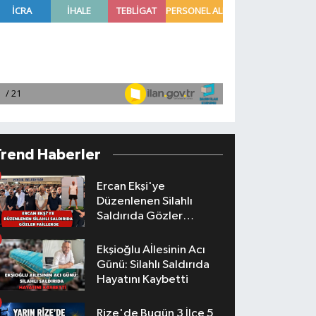
Trend Haberler
Ercan Ekşi'ye
Düzenlenen Silahlı
Saldırıda Gözler
Faillerde
Ekşioğlu Aİlesinin Acı
Günü: Silahlı Saldırıda
Hayatını Kaybetti
Rize'de Bugün 3 İlçe 5