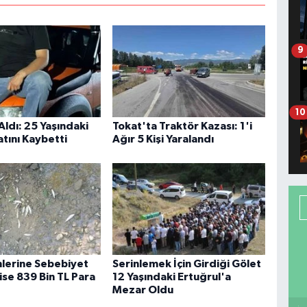
9
10
Aldı: 25 Yaşındaki
Tokat'ta Traktör Kazası: 1'i
tını Kaybetti
Ağır 5 Kişi Yaralandı
mlerine Sebebiyet
Serinlemek İçin Girdiği Gölet
ise 839 Bin TL Para
12 Yaşındaki Ertuğrul'a
Mezar Oldu