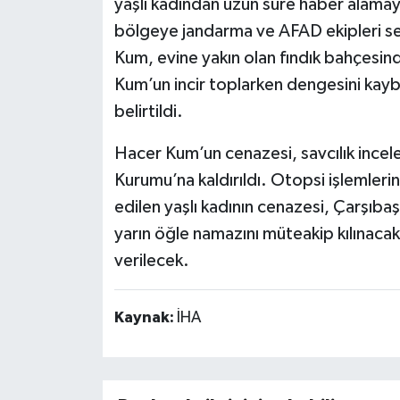
yaşlı kadından uzun süre haber alamay
bölgeye jandarma ve AFAD ekipleri sev
Kum, evine yakın olan fındık bahçesin
Kum’un incir toplarken dengesini kayb
belirtildi.
Hacer Kum’un cenazesi, savcılık incel
Kurumu’na kaldırıldı. Otopsi işlemleri
edilen yaşlı kadının cenazesi, Çarşıba
yarın öğle namazını müteakip kılınac
verilecek.
Kaynak:
İHA