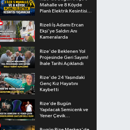
Mahalle ve 8 Köyde
Planlı Elektrik Kesintisi
Yaşanacak
Rizeli İş Adamı Ercan
Ekşi'ye Saldırı Anı
Kameralarda
Rize'de Beklenen Yol
Projesinde Geri Sayım!
İhale Tarihi Açıklandı
Rize'de 24 Yaşındaki
Genç Kız Hayatını
Kaybetti
Rize’de Bugün
Yapılacak Semicenk ve
Yener Çevik
Konserlerinin Saatleri
Belli Oldu
Bugün Rize Merkez'de