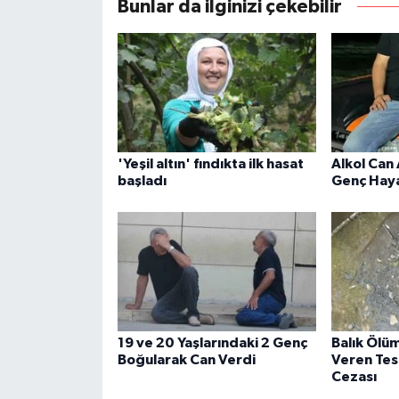
Bunlar da ilginizi çekebilir
'Yeşil altın' fındıkta ilk hasat
Alkol Can 
başladı
Genç Haya
19 ve 20 Yaşlarındaki 2 Genç
Balık Ölü
Boğularak Can Verdi
Veren Tes
Cezası