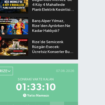
4 Köy 4 Mahallede
Planlı Elektrik Kesintisi
Yaşanacak
Barış Alper Yılmaz,
Rize’den Ayrılırken Ne
Kadar Haklıydı?
Rize’de Semicenk
Rüzgârı Esecek:
Ücretsiz Konserler Bu
Akşam
RİZE
07.08.2026
SONRAKI VAKTE KALAN
01:33:10
Yatsı Namazı