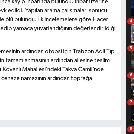
ınca kayıp ihbarında bulundu. İhbar üzerine
k edildi. Yapılan arama çalışmaları sonucu
de ölü bulundu. İlk incelemelere göre Hacer
4
edip yamaca yuvarlandığının değerlendirildiği
5
emesinin ardından otopsi için Trabzon Adli Tıp
nin tamamlanmasının ardından ailesine teslim
şı Kovanlı Mahallesi’ndeki Takva Camii’nde
6
ak cenaze namazının ardından toprağa
7
8