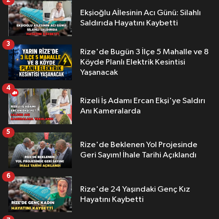
2
Ekşioğlu Aİlesinin Acı Günü: Silahlı
Saldırıda Hayatını Kaybetti
3
Rize'de Bugün 3 İlçe 5 Mahalle ve 8
Köyde Planlı Elektrik Kesintisi
Yaşanacak
4
Rizeli İş Adamı Ercan Ekşi'ye Saldırı
Anı Kameralarda
5
Rize'de Beklenen Yol Projesinde
Geri Sayım! İhale Tarihi Açıklandı
6
Rize'de 24 Yaşındaki Genç Kız
Hayatını Kaybetti