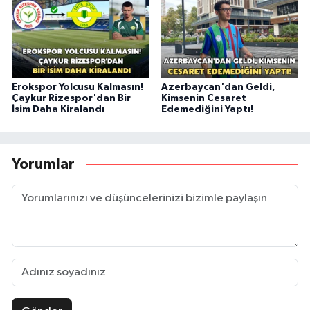
Erokspor Yolcusu Kalmasın!
Azerbaycan'dan Geldi,
Çaykur Rizespor'dan Bir
Kimsenin Cesaret
İsim Daha Kiralandı
Edemediğini Yaptı!
Yorumlar