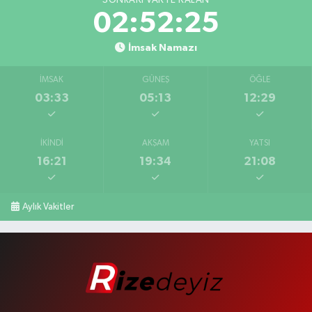
SONRAKI VAKTE KALAN
02:52:24
İmsak Namazı
İMSAK
GÜNEŞ
ÖĞLE
03:33
05:13
12:29
İKINDI
AKŞAM
YATSI
16:21
19:34
21:08
Aylık Vakitler