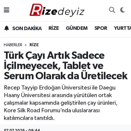
Spor
Rize Nöbetçi Eczaneler
RİZE
GÜNDEM
SPOR
YURTT
SON DAKİKA
Gündem
Rize Hava Durumu
HABERLER
RIZE
Yurttan Haberler
Rize Trafik Yoğunluk Haritası
Türk Çayı Artık Sadece
İçilmeyecek, Tablet ve
Ekonomi
Süper Lig Puan Durumu ve Fikstür
Serum Olarak da Üretilecek
Teknoloji
Tüm Manşetler
Recep Tayyip Erdoğan Üniversitesi ile Daegu
Haany Üniversitesi arasında yürütülen ortak
Sağlık
Son Dakika Haberleri
çalışmalar kapsamında geliştirilen çay ürünleri,
Kore Silk Road Forumu’nda uluslararası
Haber Arşivi
katılımcılara tanıtıldı.
07.07.2026 - 09:44