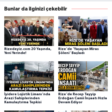
Bunlar da ilginizi çekebilir
Rizedeyiz.com 20 Yaşında,
Rize'de 'Yaşayan Miras
Yeni Yerinde!
Şöleni' Başladı
İyidere Lojistik Limanı'nda
Rize'de Recep Tayyip
Arazi Sahiplerinden
Erdoğan Camii İnşaatı Hızla
Kamulaştırma Tepkisi
Devam Ediyor