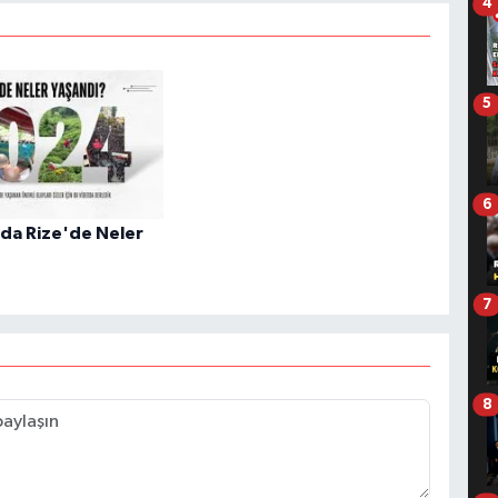
4
5
6
nda Rize'de Neler
7
8