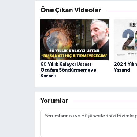
Öne Çıkan Videolar
60 Yıllık Kalaycı Ustası
2024 Yılı
Ocağını Söndürmemeye
Yaşandı
Kararlı
Yorumlar