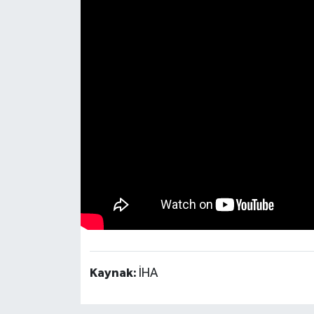
Kaynak:
İHA