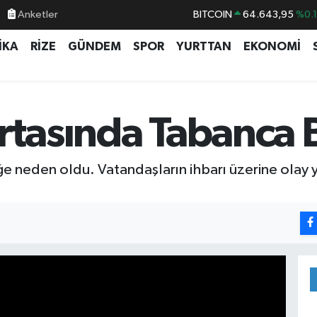
Anketler
BITCOIN
64.643,95
%0.
DOLAR
47,6704
%
İKA
RİZE
GÜNDEM
SPOR
YURTTAN
EKONOMİ
EURO
55,0406
%-0.
STERLİN
64,2143
%
GRAM ALTIN
6500.87
%0.
Ortasında Tabanca
BİST100
13.799
%7
neden oldu. Vatandaşların ihbarı üzerine olay yer