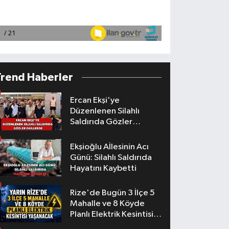
Trend Haberler
Ercan Ekşi'ye
Düzenlenen Silahlı
Saldırıda Gözler
Faillerde
Ekşioğlu Aİlesinin Acı
Günü: Silahlı Saldırıda
Hayatını Kaybetti
Rize'de Bugün 3 İlçe 5
Mahalle ve 8 Köyde
Planlı Elektrik Kesintisi
Yaşanacak