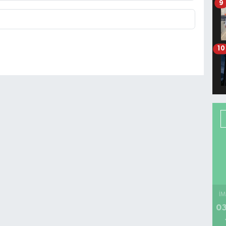
9
10
İM
03