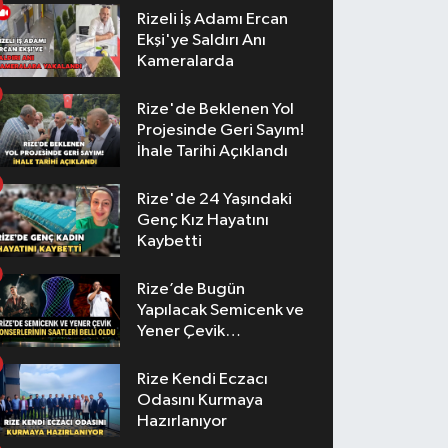
Rizeli İş Adamı Ercan
Ekşi'ye Saldırı Anı
Kameralarda
Rize'de Beklenen Yol
Projesinde Geri Sayım!
İhale Tarihi Açıklandı
Rize'de 24 Yaşındaki
Genç Kız Hayatını
Kaybetti
Rize’de Bugün
Yapılacak Semicenk ve
Yener Çevik
Konserlerinin Saatleri
Belli Oldu
Rize Kendi Eczacı
Odasını Kurmaya
Hazırlanıyor