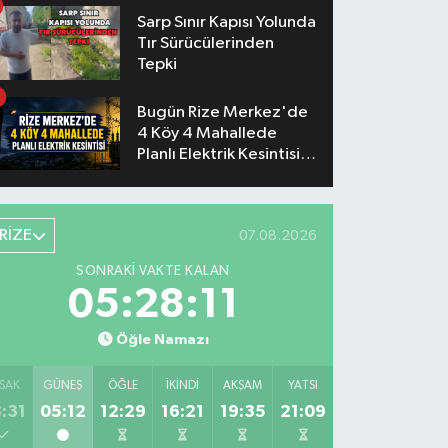
Sarp Sınır Kapısı Yolunda
Tır Sürücülerinden
Tepki
Bugün Rize Merkez'de
4 Köy 4 Mahallede
Planlı Elektrik Kesintisi
Yaşanacak
RİZE
07.08.2026
SONRAKI VAKTE KALAN
05:28:11
Öğle Namazı
SAK
GÜNEŞ
ÖĞLE
İKINDI
AKŞAM
YATSI
:31
05:12
12:29
16:21
19:35
21:09