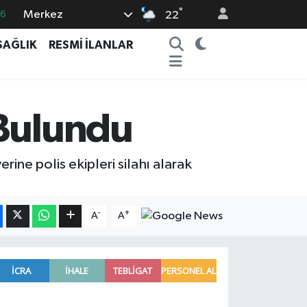
°
Merkez
16
22
0
SAĞLIK
RESMİ İLANLAR
08
0
12
 Bulundu
0
ine polis ekipleri silahı alarak
-
+
A
A