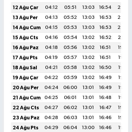
12 Ağu Çar
04:12
05:51
13:03
16:54
20:05
13 Ağu Per
04:13
05:52
13:03
16:53
20:03
14 Ağu Cum
04:15
05:53
13:03
16:53
20:02
15 Ağu Cts
04:16
05:54
13:02
16:52
20:01
16 Ağu Paz
04:18
05:56
13:02
16:51
19:59
17 Ağu Pts
04:19
05:57
13:02
16:51
19:58
18 Ağu Sal
04:21
05:58
13:02
16:50
19:56
19 Ağu Çar
04:22
05:59
13:02
16:49
19:55
20 Ağu Per
04:24
06:00
13:01
16:49
19:53
21 Ağu Cum
04:25
06:01
13:01
16:48
19:52
22 Ağu Cts
04:27
06:02
13:01
16:47
19:50
23 Ağu Paz
04:28
06:03
13:01
16:46
19:49
24 Ağu Pts
04:29
06:04
13:00
16:46
19:47