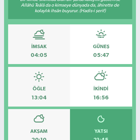
Allâhü Teâlâ da o kimseye dünyada da, âhirette de
kolaylık ihsân buyurur. (Hadis-i şerif)
İMSAK
GÜNEŞ
04:05
05:47
ÖĞLE
İKINDI
13:04
16:56
AKŞAM
YATSI