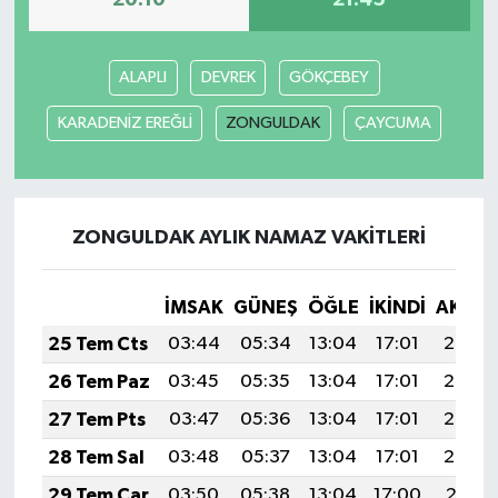
20:10
21:45
ALAPLI
DEVREK
GÖKÇEBEY
KARADENİZ EREĞLİ
ZONGULDAK
ÇAYCUMA
ZONGULDAK AYLIK NAMAZ VAKITLERI
İMSAK
GÜNEŞ
ÖĞLE
İKINDI
AKŞA
25 Tem Cts
03:44
05:34
13:04
17:01
20:25
26 Tem Paz
03:45
05:35
13:04
17:01
20:24
27 Tem Pts
03:47
05:36
13:04
17:01
20:23
28 Tem Sal
03:48
05:37
13:04
17:01
20:22
29 Tem Çar
03:50
05:38
13:04
17:00
20:21