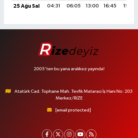
25 Ağu Sal
04:31
06:05
13:00
16:45
19:46
2005'ten bu yana aralıksız yayında!
Atatürk Cad. Tophane Mah. Tevfik Mataracı İş Hanı No: 203
Merkez/RİZE
[email protected]