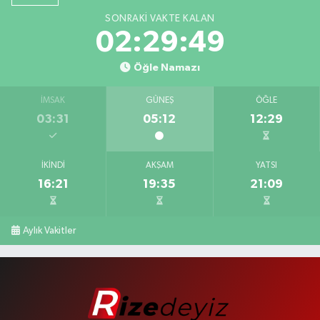
SONRAKI VAKTE KALAN
02:29:49
Öğle Namazı
İMSAK
GÜNEŞ
ÖĞLE
03:31
05:12
12:29
İKINDI
AKŞAM
YATSI
16:21
19:35
21:09
Aylık Vakitler