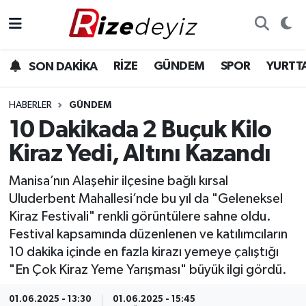
Spor
Rize Nöbetçi Eczaneler
RİZE
GÜNDEM
SPOR
YURTT
SON DAKİKA
Gündem
Rize Hava Durumu
HABERLER
GÜNDEM
Yurttan Haberler
Rize Trafik Yoğunluk Haritası
10 Dakikada 2 Buçuk Kilo
Kiraz Yedi, Altını Kazandı
Ekonomi
Süper Lig Puan Durumu ve Fikstür
Manisa’nın Alaşehir ilçesine bağlı kırsal
Teknoloji
Tüm Manşetler
Uluderbent Mahallesi’nde bu yıl da "Geleneksel
Kiraz Festivali" renkli görüntülere sahne oldu.
Sağlık
Son Dakika Haberleri
Festival kapsamında düzenlenen ve katılımcıların
10 dakika içinde en fazla kirazı yemeye çalıştığı
Haber Arşivi
"En Çok Kiraz Yeme Yarışması" büyük ilgi gördü.
01.06.2025 - 13:30
01.06.2025 - 15:45