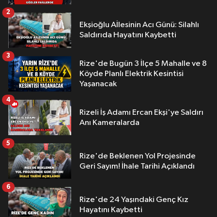
2
Ekşioğlu Aİlesinin Acı Günü: Silahlı
Saldırıda Hayatını Kaybetti
3
Rize'de Bugün 3 İlçe 5 Mahalle ve 8
Köyde Planlı Elektrik Kesintisi
Yaşanacak
4
Rizeli İş Adamı Ercan Ekşi'ye Saldırı
Anı Kameralarda
5
Rize'de Beklenen Yol Projesinde
Geri Sayım! İhale Tarihi Açıklandı
6
Rize'de 24 Yaşındaki Genç Kız
Hayatını Kaybetti