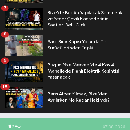
7
Rize’de Bugün Yapılacak Semicenk
ve Yener Çevik Konserlerinin
Saatleri Belli Oldu
8
Sarp Sınır Kapısı Yolunda Tır
Sürücülerinden Tepki
9
Bugün Rize Merkez'de 4 Köy 4
Mahallede Planlı Elektrik Kesintisi
Yaşanacak
10
Barış Alper Yılmaz, Rize’den
Ayrılırken Ne Kadar Haklıydı?
RİZE
07.08.2026