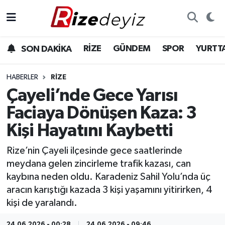
Spor
Rize Nöbetçi Eczaneler
RİZE
GÜNDEM
SPOR
YURTT
SON DAKİKA
Gündem
Rize Hava Durumu
HABERLER
RIZE
Yurttan Haberler
Rize Namaz Vakitleri
Çayeli’nde Gece Yarısı
Faciaya Dönüşen Kaza: 3
Ekonomi
Rize Trafik Yoğunluk Haritası
Kişi Hayatını Kaybetti
Teknoloji
Süper Lig Puan Durumu ve Fikstür
Rize’nin Çayeli ilçesinde gece saatlerinde
meydana gelen zincirleme trafik kazası, can
Sağlık
Tüm Manşetler
kaybına neden oldu. Karadeniz Sahil Yolu’nda üç
aracın karıştığı kazada 3 kişi yaşamını yitirirken, 4
Son Dakika Haberleri
kişi de yaralandı.
Haber Arşivi
24.06.2026 - 00:28
24.06.2026 - 09:46