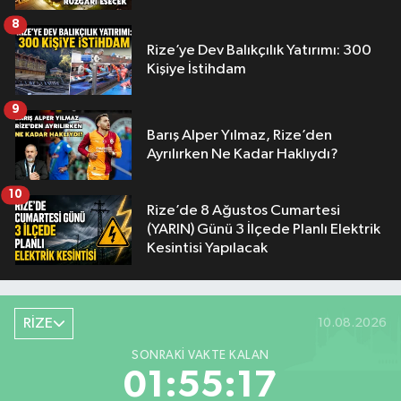
8
Rize’ye Dev Balıkçılık Yatırımı: 300
Kişiye İstihdam
9
Barış Alper Yılmaz, Rize’den
Ayrılırken Ne Kadar Haklıydı?
10
Rize’de 8 Ağustos Cumartesi
(YARIN) Günü 3 İlçede Planlı Elektrik
Kesintisi Yapılacak
RİZE
10.08.2026
SONRAKI VAKTE KALAN
01:55:16