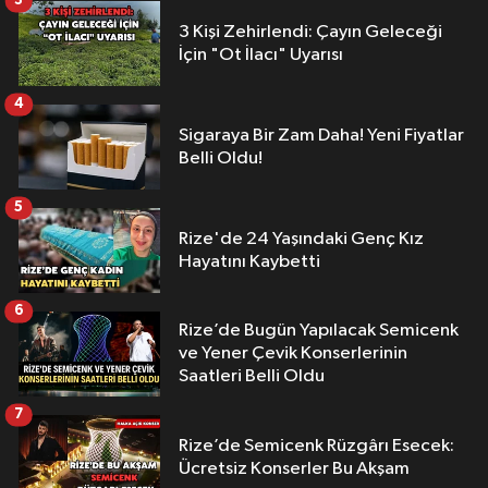
3
3 Kişi Zehirlendi: Çayın Geleceği
İçin "Ot İlacı" Uyarısı
4
Sigaraya Bir Zam Daha! Yeni Fiyatlar
Belli Oldu!
5
Rize'de 24 Yaşındaki Genç Kız
Hayatını Kaybetti
6
Rize’de Bugün Yapılacak Semicenk
ve Yener Çevik Konserlerinin
Saatleri Belli Oldu
7
Rize’de Semicenk Rüzgârı Esecek:
Ücretsiz Konserler Bu Akşam