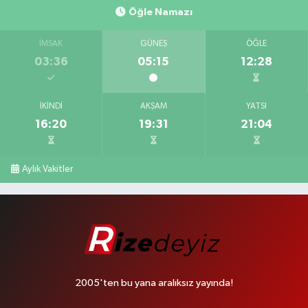
Öğle Namazı
İMSAK
GÜNEŞ
ÖĞLE
03:36
05:15
12:28
İKINDI
AKŞAM
YATSI
16:20
19:31
21:04
Aylık Vakitler
2005'ten bu yana aralıksız yayında!