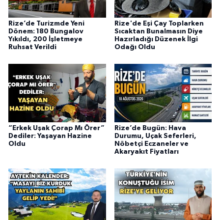
Rize’de Turizmde Yeni
Rize'de Eşi Çay Toplarken
Dönem: 180 Bungalov
Sıcaktan Bunalmasın Diye
Yıkıldı, 200 İşletmeye
Hazırladığı Düzenek İlgi
Ruhsat Verildi
Odağı Oldu
“Erkek Uşak Çorap Mı Örer”
Rize’de Bugün: Hava
Dediler: Yaşayan Hazine
Durumu, Uçak Seferleri,
Oldu
Nöbetçi Eczaneler ve
Akaryakıt Fiyatları