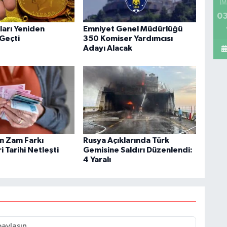
İM
03
tları Yeniden
Emniyet Genel Müdürlüğü
 Geçti
350 Komiser Yardımcısı
Adayı Alacak
in Zam Farkı
Rusya Açıklarında Türk
 Tarihi Netleşti
Gemisine Saldırı Düzenlendi:
4 Yaralı