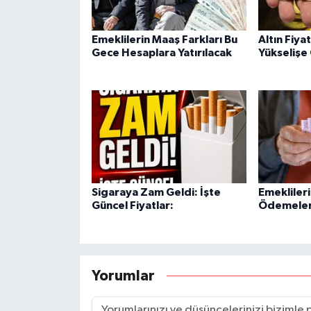
Emeklilerin Maaş Farkları Bu
Altın Fiya
Gece Hesaplara Yatırılacak
Yükselişe
Sigaraya Zam Geldi: İşte
Emekliler
Güncel Fiyatlar:
Ödemeleri
Yorumlar