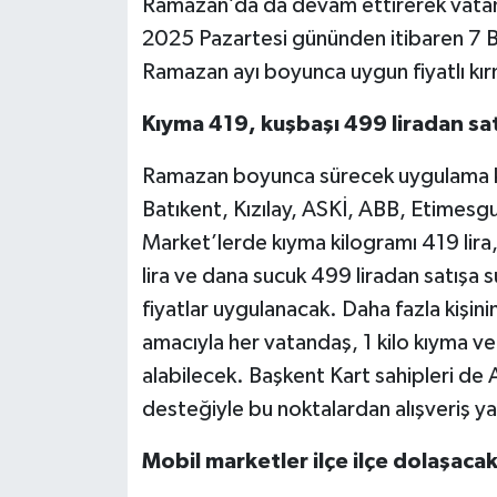
Ramazan’da da devam ettirerek vatand
2025 Pazartesi gününden itibaren 7 
Ramazan ayı boyunca uygun fiyatlı kırm
Kıyma 419, kuşbaşı 499 liradan sat
Ramazan boyunca sürecek uygulama 
Batıkent, Kızılay, ASKİ, ABB, Etimesgu
Market’lerde kıyma kilogramı 419 lira,
lira ve dana sucuk 499 liradan satışa
fiyatlar uygulanacak. Daha fazla kişin
amacıyla her vatandaş, 1 kilo kıyma ve 
alabilecek. Başkent Kart sahipleri de 
desteğiyle bu noktalardan alışveriş y
Mobil marketler ilçe ilçe dolaşaca