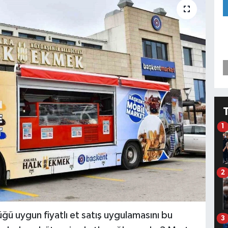
1
2
üğü uygun fiyatlı et satış uygulamasını bu
3