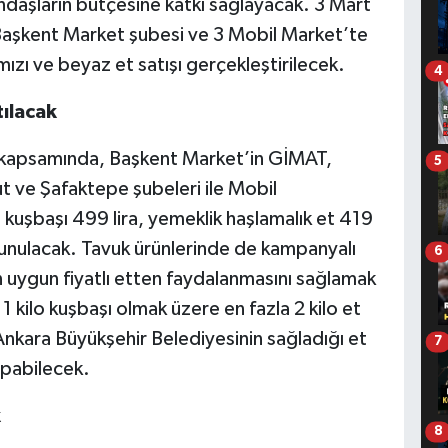
aşların bütçesine katkı sağlayacak. 3 Mart
Başkent Market şubesi ve 3 Mobil Market’te
ızı ve beyaz et satışı gerçekleştirilecek.
4
ılacak
kapsamında, Başkent Market’in GİMAT,
5
t ve Şafaktepe şubeleri ile Mobil
 kuşbaşı 499 lira, yemeklik haşlamalık et 419
 sunulacak. Tavuk ürünlerinde de kampanyalı
6
in uygun fiyatlı etten faydalanmasını sağlamak
1 kilo kuşbaşı olmak üzere en fazla 2 kilo et
Ankara Büyükşehir Belediyesinin sağladığı et
7
apabilecek.
k
8