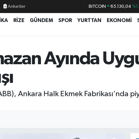
BITCOIN
65.130,04
%1
Anketler
DOLAR
47,7106
%0.
İKA
RİZE
GÜNDEM
SPOR
YURTTAN
EKONOMİ
EURO
55,1652
%0.
STERLİN
64,4046
%0.
GRAM ALTIN
6618.49
%2.
zan Ayında Uygun
BİST100
13.773
%-
şı
BB), Ankara Halk Ekmek Fabrikası’nda piyas