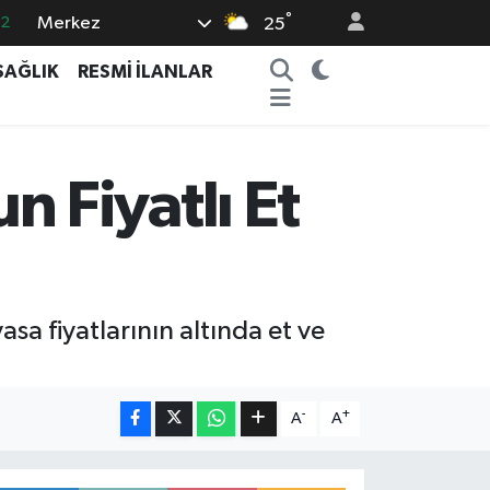
.2
°
Merkez
25
17
SAĞLIK
RESMİ İLANLAR
27
35
12
 Fiyatlı Et
19
a fiyatlarının altında et ve
-
+
A
A