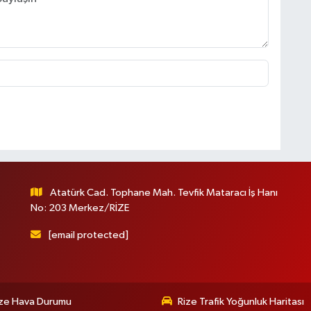
Atatürk Cad. Tophane Mah. Tevfik Mataracı İş Hanı
No: 203 Merkez/RİZE
[email protected]
ize Hava Durumu
Rize Trafik Yoğunluk Haritası