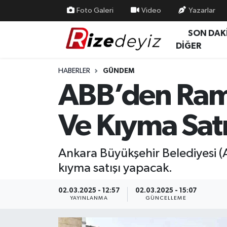
Foto Galeri
Video
Yazarlar
SON DAK
Spor
Rize Nöbetçi Eczaneler
DİĞER
Gündem
Rize Hava Durumu
HABERLER
GÜNDEM
ABB’den Rama
Yurttan Haberler
Rize Trafik Yoğunluk Haritası
Ve Kıyma Satı
Ekonomi
Süper Lig Puan Durumu ve Fikstür
Teknoloji
Tüm Manşetler
Ankara Büyükşehir Belediyesi (A
kıyma satışı yapacak.
Sağlık
Son Dakika Haberleri
02.03.2025 - 12:57
02.03.2025 - 15:07
Haber Arşivi
YAYINLANMA
GÜNCELLEME