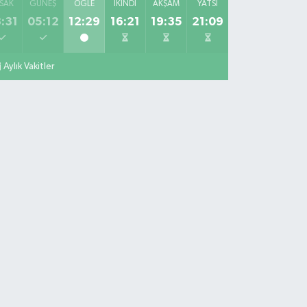
SAK
GÜNEŞ
ÖĞLE
İKINDI
AKŞAM
YATSI
:31
05:12
12:29
16:21
19:35
21:09
Aylık Vakitler