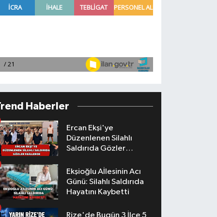
Trend Haberler
Ercan Ekşi'ye
Düzenlenen Silahlı
Saldırıda Gözler
Faillerde
Ekşioğlu Aİlesinin Acı
Günü: Silahlı Saldırıda
Hayatını Kaybetti
Rize'de Bugün 3 İlçe 5