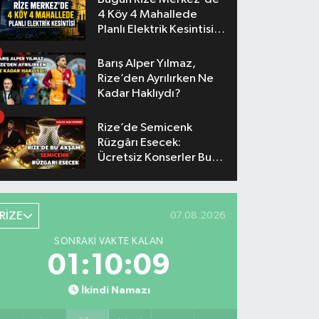
4 Köy 4 Mahallede
Planlı Elektrik Kesintisi
Yaşanacak
Barış Alper Yılmaz,
Rize’den Ayrılırken Ne
Kadar Haklıydı?
Rize’de Semicenk
Rüzgârı Esecek:
Ücretsiz Konserler Bu
Akşam
RİZE
07.08.2026
SONRAKI VAKTE KALAN
01:10:08
İkindi Namazı