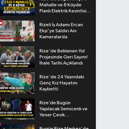
Mahalle ve 8 Köyde
Planlı Elektrik Kesintisi
Yaşanacak
Rizeli İş Adamı Ercan
Ekşi'ye Saldırı Anı
Kameralarda
Rize'de Beklenen Yol
Projesinde Geri Sayım!
İhale Tarihi Açıklandı
Rize'de 24 Yaşındaki
Genç Kız Hayatını
Kaybetti
Rize’de Bugün
Yapılacak Semicenk ve
Yener Çevik
Konserlerinin Saatleri
Belli Oldu
Bugün Rize Merkez'de