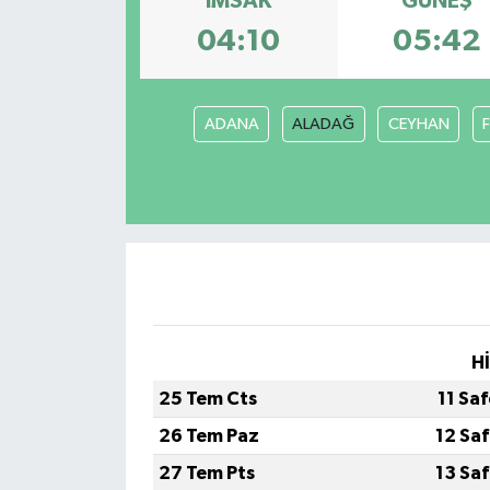
İMSAK
GÜNEŞ
04:10
05:42
ADANA
ALADAĞ
CEYHAN
H
25 Tem Cts
11 Sa
26 Tem Paz
12 Sa
27 Tem Pts
13 Sa