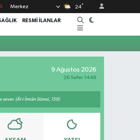
°
Merkez
15
24
8
SAĞLIK
RESMİ İLANLAR
2
8
0
4
9 Ağustos 2026
26 Safer 1448
 sever. (Âl-i İmrân Sûresi, 159)