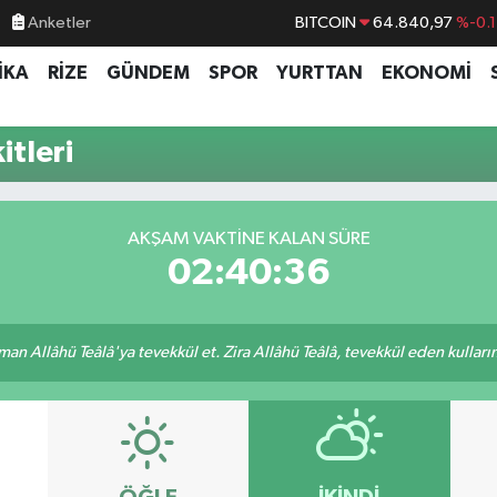
Anketler
BITCOIN
64.840,97
%-0.
DOLAR
47,7436
%0.1
İKA
RİZE
GÜNDEM
SPOR
YURTTAN
EKONOMİ
EURO
55,2510
%0.3
STERLİN
64,4811
%0.3
tleri
GRAM ALTIN
6660.55
%
BİST100
13.779
%-1
AKŞAM VAKTINE KALAN SÜRE
02:40:36
an Allâhü Teâlâ'ya tevekkül et. Zira Allâhü Teâlâ, tevekkül eden kullarını