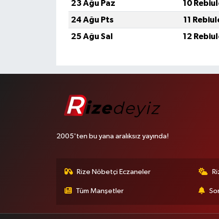
23 Ağu Paz
10 Rebiu
24 Ağu Pts
11 Rebiu
25 Ağu Sal
12 Rebiu
2005'ten bu yana aralıksız yayında!
Rize Nöbetçi Eczaneler
R
Tüm Manşetler
Son