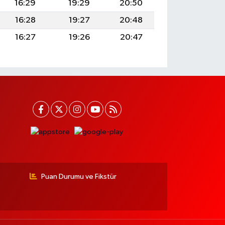
16:29
19:29
20:50
16:28
19:27
20:48
16:27
19:26
20:47
Puan Durumu ve Fikstür