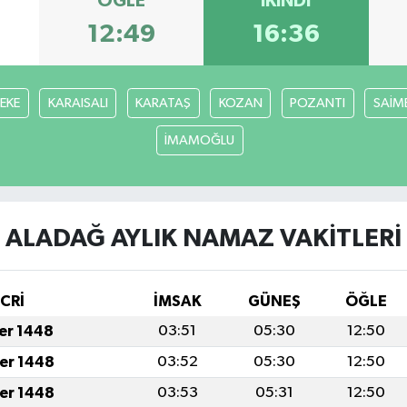
ÖĞLE
İKINDI
12:49
16:36
FEKE
KARAISALI
KARATAŞ
KOZAN
POZANTI
SAİM
İMAMOĞLU
ALADAĞ AYLIK NAMAZ VAKITLERI
İCRİ
İMSAK
GÜNEŞ
ÖĞLE
fer 1448
03:51
05:30
12:50
fer 1448
03:52
05:30
12:50
fer 1448
03:53
05:31
12:50