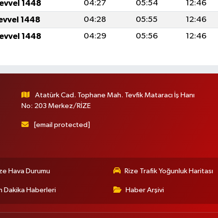
levvel 1448
04:27
05:54
12:46
levvel 1448
04:28
05:55
12:46
levvel 1448
04:29
05:56
12:46
Atatürk Cad. Tophane Mah. Tevfik Mataracı İş Hanı
No: 203 Merkez/RİZE
[email protected]
ize Hava Durumu
Rize Trafik Yoğunluk Haritası
 Dakika Haberleri
Haber Arşivi