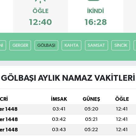
ÖĞLE
İKINDI
12:40
16:28
Nİ
GERGER
GÖLBAŞI
KAHTA
SAMSAT
SİNCİK
GÖLBAŞI AYLIK NAMAZ VAKITLERI
CRİ
İMSAK
GÜNEŞ
ÖĞLE
fer 1448
03:41
05:20
12:41
fer 1448
03:42
05:21
12:41
fer 1448
03:43
05:22
12:41