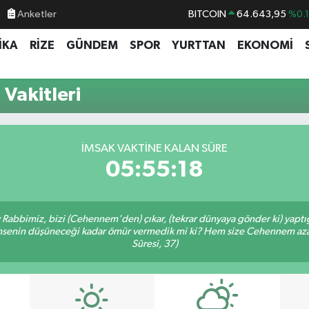
BITCOIN
64.643,95
%0.
Anketler
DOLAR
47,6704
%
İKA
RİZE
GÜNDEM
SPOR
YURTTAN
EKONOMİ
EURO
55,0406
%-0.
STERLİN
64,2143
%
Vakitleri
GRAM ALTIN
6500.87
%0.
BİST100
13.799
%7
İMSAK VAKTINE KALAN SÜRE
05:55:17
Ey Rabbimiz, bizi (Cehennem'den) çıkar, (tekrar dünyaya gönder ki) yapt
 kimsenin düşüneceği kadar ömür vermedik mi ki? Hem size Cehennem azâ
Sûresi, 37)