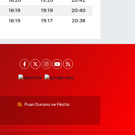
16:20
19:20
20:42
16:19
19:19
20:40
16:19
19:17
20:38
Puan Durumu ve Fikstür