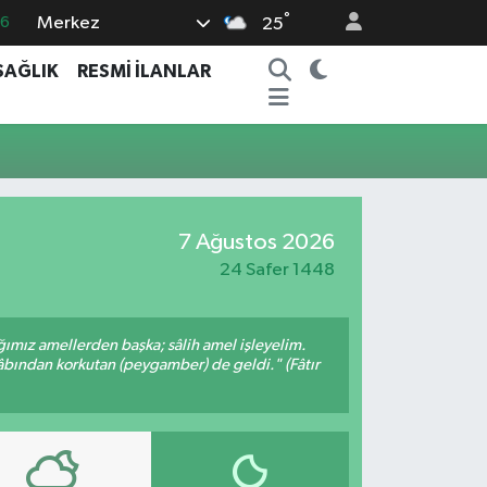
°
Merkez
16
25
0
SAĞLIK
RESMİ İLANLAR
08
0
12
0
7 Ağustos 2026
24 Safer 1448
ığımız amellerden başka; sâlih amel işleyelim.
bından korkutan (peygamber) de geldi." (Fâtır