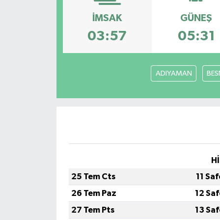
İMSAK
GÜNEŞ
03:57
05:31
ADIYAMAN
BES
Hİ
25 Tem Cts
11 Sa
26 Tem Paz
12 Sa
27 Tem Pts
13 Sa