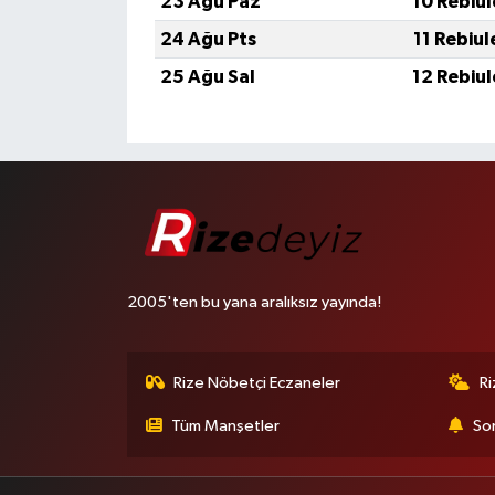
23 Ağu Paz
10 Rebiu
24 Ağu Pts
11 Rebiu
25 Ağu Sal
12 Rebiu
2005'ten bu yana aralıksız yayında!
Rize Nöbetçi Eczaneler
R
Tüm Manşetler
Son