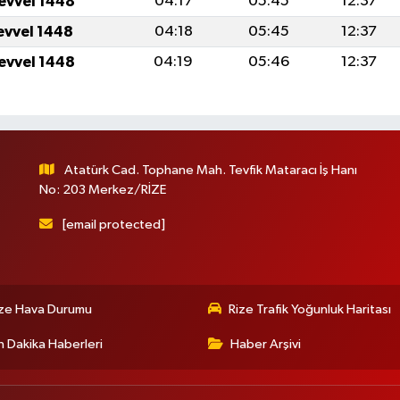
levvel 1448
04:17
05:45
12:37
levvel 1448
04:18
05:45
12:37
levvel 1448
04:19
05:46
12:37
Atatürk Cad. Tophane Mah. Tevfik Mataracı İş Hanı
No: 203 Merkez/RİZE
[email protected]
ize Hava Durumu
Rize Trafik Yoğunluk Haritası
 Dakika Haberleri
Haber Arşivi