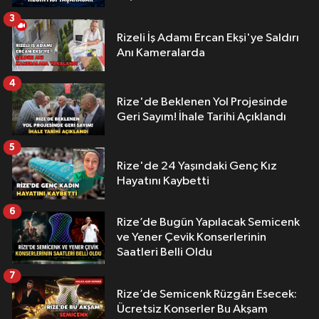
3
Rizeli İş Adamı Ercan Ekşi'ye Saldırı
Anı Kameralarda
4
Rize'de Beklenen Yol Projesinde
Geri Sayım! İhale Tarihi Açıklandı
5
Rize'de 24 Yaşındaki Genç Kız
Hayatını Kaybetti
6
Rize’de Bugün Yapılacak Semicenk
ve Yener Çevik Konserlerinin
Saatleri Belli Oldu
7
Rize’de Semicenk Rüzgârı Esecek:
Ücretsiz Konserler Bu Akşam