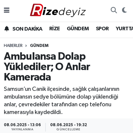
Spor
Rize Nöbetçi Eczaneler
RİZE
GÜNDEM
SPOR
YURTT
SON DAKİKA
Gündem
Rize Hava Durumu
HABERLER
GÜNDEM
Yurttan Haberler
Rize Trafik Yoğunluk Haritası
Ambulansa Dolap
Yüklediler; O Anlar
Ekonomi
Süper Lig Puan Durumu ve Fikstür
Kamerada
Teknoloji
Tüm Manşetler
Samsun’un Canik ilçesinde, sağlık çalışanlarının
ambulansın sedye bölümüne dolap yüklendiği
Sağlık
Son Dakika Haberleri
anlar, çevredekiler tarafından cep telefonu
kamerasıyla kaydedildi.
Haber Arşivi
08.06.2025 - 13:06
08.06.2025 - 19:32
YAYINLANMA
GÜNCELLEME