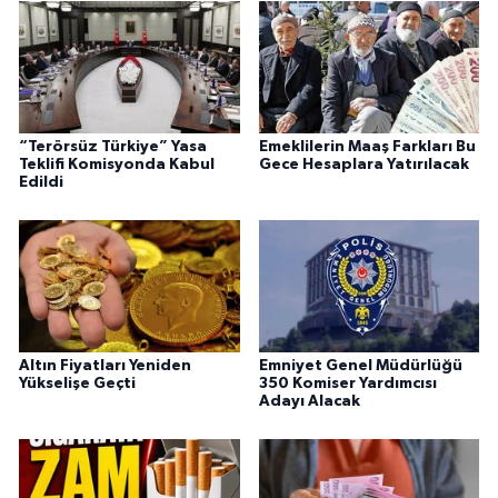
“Terörsüz Türkiye” Yasa
Emeklilerin Maaş Farkları Bu
Teklifi Komisyonda Kabul
Gece Hesaplara Yatırılacak
Edildi
Altın Fiyatları Yeniden
Emniyet Genel Müdürlüğü
Yükselişe Geçti
350 Komiser Yardımcısı
Adayı Alacak