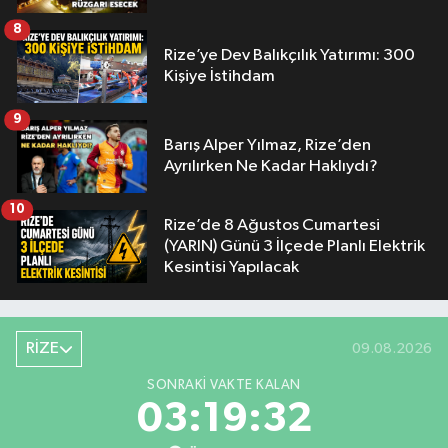
8
Rize’ye Dev Balıkçılık Yatırımı: 300
Kişiye İstihdam
9
Barış Alper Yılmaz, Rize’den
Ayrılırken Ne Kadar Haklıydı?
10
Rize’de 8 Ağustos Cumartesi
(YARIN) Günü 3 İlçede Planlı Elektrik
Kesintisi Yapılacak
RİZE
09.08.2026
SONRAKI VAKTE KALAN
03:19:31