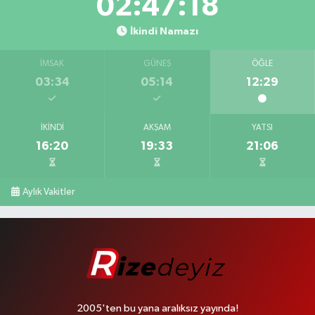
02:47:17
İkindi Namazı
İMSAK
GÜNEŞ
ÖĞLE
03:34
05:14
12:29
İKINDI
AKŞAM
YATSI
16:20
19:33
21:06
Aylık Vakitler
2005'ten bu yana aralıksız yayında!