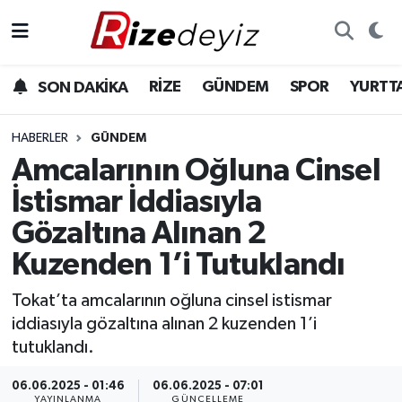
Spor
Rize Nöbetçi Eczaneler
RİZE
GÜNDEM
SPOR
YURTT
SON DAKİKA
Gündem
Rize Hava Durumu
HABERLER
GÜNDEM
Yurttan Haberler
Rize Trafik Yoğunluk Haritası
Amcalarının Oğluna Cinsel
İstismar İddiasıyla
Ekonomi
Süper Lig Puan Durumu ve Fikstür
Gözaltına Alınan 2
Teknoloji
Tüm Manşetler
Kuzenden 1’i Tutuklandı
Sağlık
Son Dakika Haberleri
Tokat’ta amcalarının oğluna cinsel istismar
iddiasıyla gözaltına alınan 2 kuzenden 1’i
Haber Arşivi
tutuklandı.
06.06.2025 - 01:46
06.06.2025 - 07:01
YAYINLANMA
GÜNCELLEME