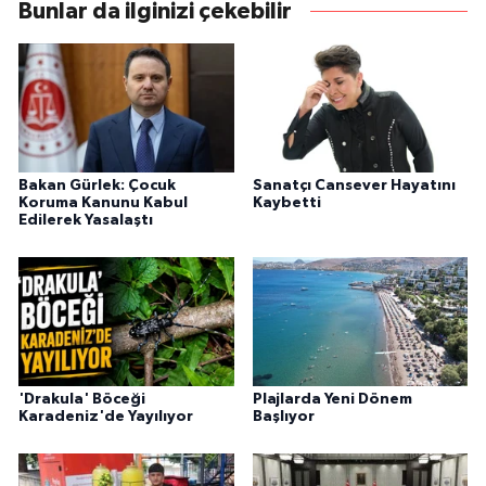
Bunlar da ilginizi çekebilir
Bakan Gürlek: Çocuk
Sanatçı Cansever Hayatını
Koruma Kanunu Kabul
Kaybetti
Edilerek Yasalaştı
'Drakula' Böceği
Plajlarda Yeni Dönem
Karadeniz'de Yayılıyor
Başlıyor