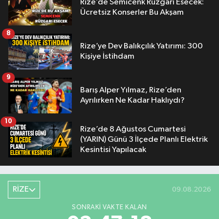
Rize’de Semicenk Rüzgârı Esecek:
Ücretsiz Konserler Bu Akşam
8
Rize’ye Dev Balıkçılık Yatırımı: 300
Kişiye İstihdam
9
Barış Alper Yılmaz, Rize’den
Ayrılırken Ne Kadar Haklıydı?
10
Rize’de 8 Ağustos Cumartesi
(YARIN) Günü 3 İlçede Planlı Elektrik
Kesintisi Yapılacak
RİZE
09.08.2026
SONRAKI VAKTE KALAN