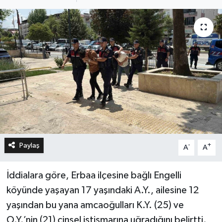
Paylaş
-
+
A
A
İddialara göre, Erbaa ilçesine bağlı Engelli
köyünde yaşayan 17 yaşındaki A.Y., ailesine 12
yaşından bu yana amcaoğulları K.Y. (25) ve
O.Y.’nin (21) cinsel istismarına uğradığını belirtti.