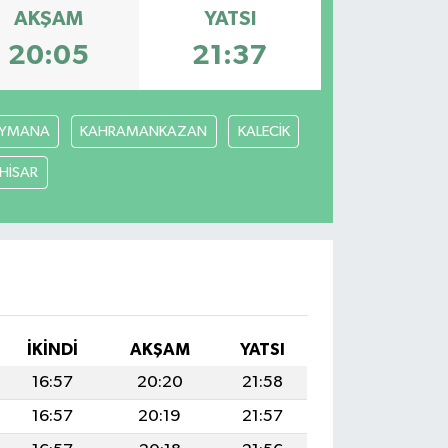
AKŞAM
YATSI
20:05
21:37
YMANA
KAHRAMANKAZAN
KALECİK
ÇHİSAR
İKINDI
AKŞAM
YATSI
16:57
20:20
21:58
16:57
20:19
21:57