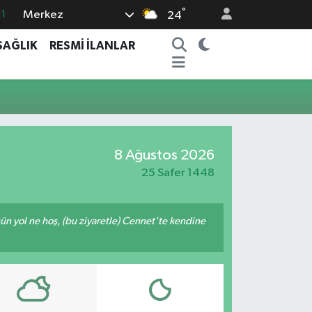
°
Merkez
11
24
8
SAĞLIK
RESMİ İLANLAR
2
8
3
4
8 Ağustos 2026
25 Safer 1448
ğün yol ne hoş, (bu ziyaretle) Cennet'te kendine