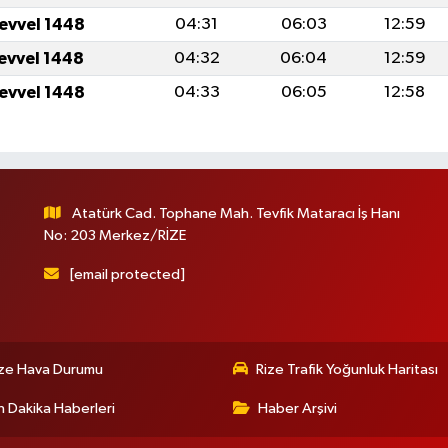
levvel 1448
04:31
06:03
12:59
levvel 1448
04:32
06:04
12:59
levvel 1448
04:33
06:05
12:58
Atatürk Cad. Tophane Mah. Tevfik Mataracı İş Hanı
No: 203 Merkez/RİZE
[email protected]
ize Hava Durumu
Rize Trafik Yoğunluk Haritası
 Dakika Haberleri
Haber Arşivi