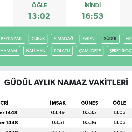
ÖĞLE
İKINDI
13:02
16:53
BEYPAZARI
CUBUK
ELMADAĞ
EVREN
GÜDÜL
HA
CAHAMAM
NALLIHAN
POLATLI
ÇAMLIDERE
ŞEREFLİKO
GÜDÜL AYLIK NAMAZ VAKITLERI
İCRİ
İMSAK
GÜNEŞ
ÖĞLE
fer 1448
03:49
05:35
13:03
fer 1448
03:51
05:36
13:03