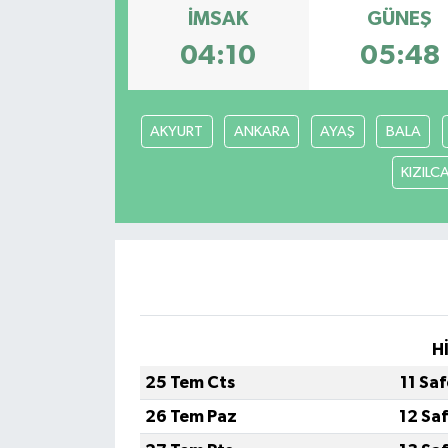
İMSAK
GÜNEŞ
04:10
05:48
AKYURT
ANKARA
AYAŞ
BALA
KIZIL
H
25 Tem Cts
11 Sa
26 Tem Paz
12 Sa