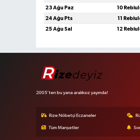
23 Ağu Paz
10 Rebiu
24 Ağu Pts
11 Rebiu
25 Ağu Sal
12 Rebiu
2005'ten bu yana aralıksız yayında!
Rize Nöbetçi Eczaneler
R
Tüm Manşetler
Son