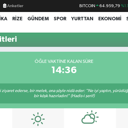
Anketler
BITCOIN
64.959,79
%1.
DOLAR
47,7436
%0.1
İKA
RİZE
GÜNDEM
SPOR
YURTTAN
EKONOMİ
EURO
55,2510
%0.3
STERLİN
64,4811
%0.3
tleri
GRAM ALTIN
6660.55
%0.0
BİST100
13.779
%-1
ÖĞLE VAKTINE KALAN SÜRE
14:36
ni ziyaret ederse, bir melek, ona şöyle nidâ eder: "Ne iyi yaptın, yürüdü
bir köşk hazırladın!" (Hadis-i şerif)