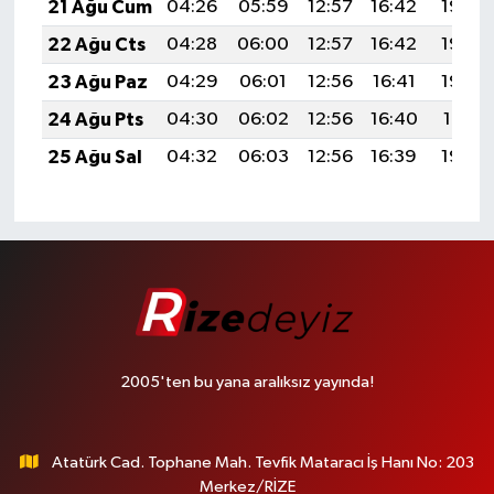
21 Ağu Cum
04:26
05:59
12:57
16:42
19:45
22 Ağu Cts
04:28
06:00
12:57
16:42
19:44
23 Ağu Paz
04:29
06:01
12:56
16:41
19:42
24 Ağu Pts
04:30
06:02
12:56
16:40
19:41
25 Ağu Sal
04:32
06:03
12:56
16:39
19:39
2005'ten bu yana aralıksız yayında!
Atatürk Cad. Tophane Mah. Tevfik Mataracı İş Hanı No: 203
Merkez/RİZE