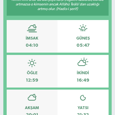
artmazsa o kimsenin ancak Allâhü Teâlâ'dan uzaklığı
artmış olur. (Hadis-i şerif)
İMSAK
GÜNEŞ
04:10
05:47
ÖĞLE
İKINDI
12:59
16:49
AKŞAM
YATSI