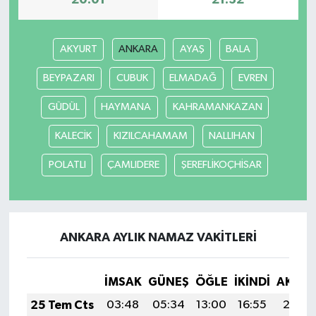
20:01
21:32
AKYURT
ANKARA
AYAŞ
BALA
BEYPAZARI
CUBUK
ELMADAĞ
EVREN
GÜDÜL
HAYMANA
KAHRAMANKAZAN
KALECİK
KIZILCAHAMAM
NALLIHAN
POLATLI
ÇAMLIDERE
ŞEREFLİKOÇHİSAR
ANKARA AYLIK NAMAZ VAKITLERI
İMSAK
GÜNEŞ
ÖĞLE
İKINDI
AKŞA
25 Tem Cts
03:48
05:34
13:00
16:55
20:17