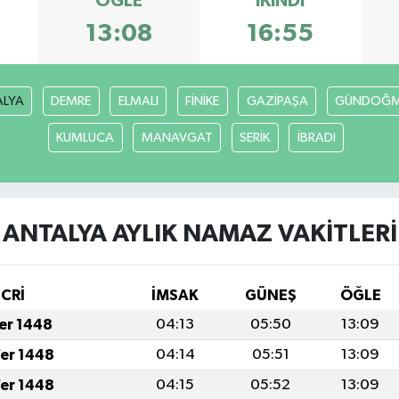
ÖĞLE
İKINDI
13:08
16:55
ALYA
DEMRE
ELMALI
FİNİKE
GAZİPAŞA
GÜNDOĞ
KUMLUCA
MANAVGAT
SERİK
İBRADI
ANTALYA AYLIK NAMAZ VAKITLERI
İCRİ
İMSAK
GÜNEŞ
ÖĞLE
fer 1448
04:13
05:50
13:09
fer 1448
04:14
05:51
13:09
fer 1448
04:15
05:52
13:09