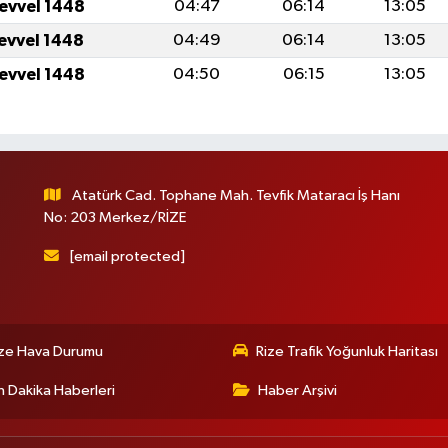
levvel 1448
04:47
06:14
13:05
levvel 1448
04:49
06:14
13:05
levvel 1448
04:50
06:15
13:05
Atatürk Cad. Tophane Mah. Tevfik Mataracı İş Hanı
No: 203 Merkez/RİZE
[email protected]
ize Hava Durumu
Rize Trafik Yoğunluk Haritası
 Dakika Haberleri
Haber Arşivi