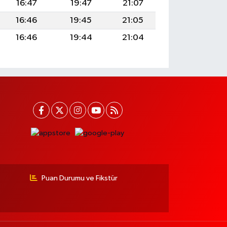
16:47
19:47
21:07
16:46
19:45
21:05
16:46
19:44
21:04
Puan Durumu ve Fikstür