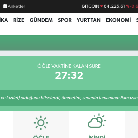
Anketler
BITCOIN
64.225,61
%-0.
DOLAR
47,7143
%0.
İKA
RİZE
GÜNDEM
SPOR
YURTTAN
EKONOMİ
EURO
55,0317
%-0.
STERLİN
64,2463
%0.
GRAM ALTIN
6510.40
%0.4
BİST100
13.799
%7
ÖĞLE VAKTINE KALAN SÜRE
27:32
 ve fazilet) olduğunu bilselerdi, ümmetim, senenin tamamının Ramazan o