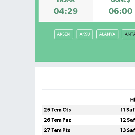
İMSAK
GÜNEŞ
04:29
06:00
AKSEKİ
AKSU
ALANYA
ANT
H
25 Tem Cts
11 Sa
26 Tem Paz
12 Sa
27 Tem Pts
13 Sa