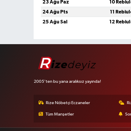
23 Ağu Paz
10 Rebiu
24 Ağu Pts
11 Rebiu
25 Ağu Sal
12 Rebiu
2005'ten bu yana aralıksız yayında!
Rize Nöbetçi Eczaneler
R
Tüm Manşetler
Son