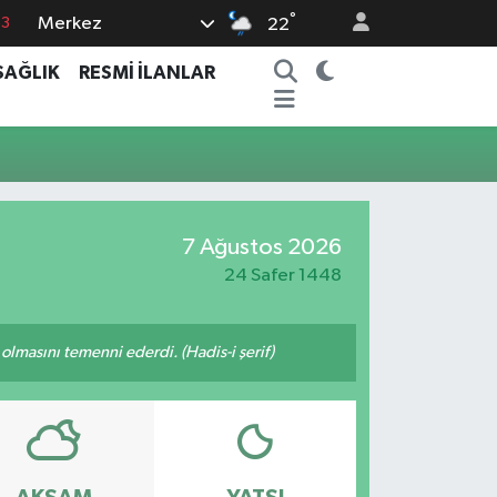
°
Merkez
63
22
16
SAĞLIK
RESMİ İLANLAR
02
07
5
0
7 Ağustos 2026
24 Safer 1448
lmasını temenni ederdi. (Hadis-i şerif)