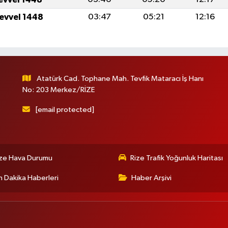
levvel 1448
03:47
05:21
12:16
Atatürk Cad. Tophane Mah. Tevfik Mataracı İş Hanı
No: 203 Merkez/RİZE
[email protected]
ize Hava Durumu
Rize Trafik Yoğunluk Haritası
 Dakika Haberleri
Haber Arşivi