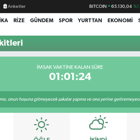
Anketler
BITCOIN
65.130,04
%1
DOLAR
47,7106
%0.
İKA
RİZE
GÜNDEM
SPOR
YURTTAN
EKONOMİ
EURO
55,1652
%0.
STERLİN
64,4046
%0.
itleri
GRAM ALTIN
6648.99
%2.
BİST100
13.773
%-
İMSAK VAKTINE KALAN SÜRE
01:01:24
e, onun hoşuna gitmeyecek şakalar yapma ve ona yerine getiremeyeceği