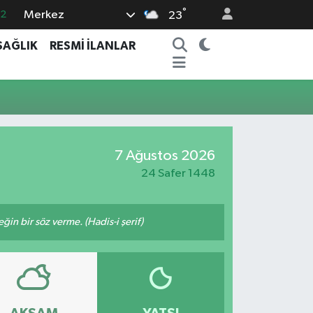
°
Merkez
.2
23
17
SAĞLIK
RESMİ İLANLAR
27
35
59
19
7 Ağustos 2026
24 Safer 1448
n bir söz verme. (Hadis-i şerif)