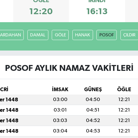
ÖĞLE
İKINDI
12:20
16:13
ARDAHAN
DAMAL
GÖLE
HANAK
POSOF
ÇILDIR
POSOF AYLIK NAMAZ VAKITLERI
İCRİ
İMSAK
GÜNEŞ
ÖĞLE
fer 1448
03:00
04:50
12:21
fer 1448
03:01
04:51
12:21
fer 1448
03:03
04:52
12:21
fer 1448
03:04
04:53
12:21