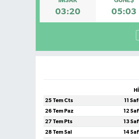
İMSAK
GÜNEŞ
03:20
05:03
H
25 Tem Cts
11 Sa
26 Tem Paz
12 Sa
27 Tem Pts
13 Sa
28 Tem Sal
14 Sa