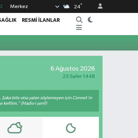
°
Merkez
2
24
8
SAĞLIK
RESMİ İLANLAR
2
6
4
1
6 Ağustos 2026
23 Safer 1448
m. Şaka bile olsa yalan söylemeyen için Cennet'in
 kefilim." (Hadis-i şerif)