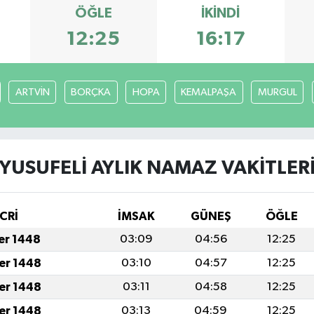
ÖĞLE
İKINDI
12:25
16:17
ARTVİN
BORÇKA
HOPA
KEMALPAŞA
MURGUL
YUSUFELİ AYLIK NAMAZ VAKITLER
CRİ
İMSAK
GÜNEŞ
ÖĞLE
fer 1448
03:09
04:56
12:25
fer 1448
03:10
04:57
12:25
fer 1448
03:11
04:58
12:25
fer 1448
03:13
04:59
12:25