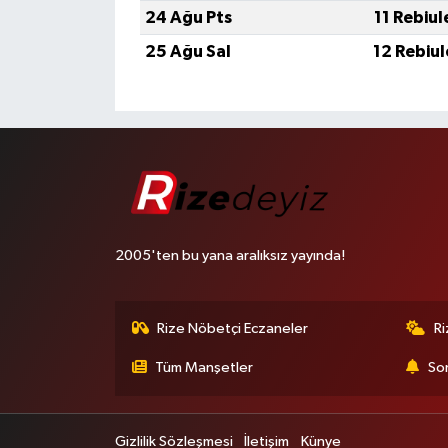
24 Ağu Pts
11 Rebiu
25 Ağu Sal
12 Rebiu
2005'ten bu yana aralıksız yayında!
Rize Nöbetçi Eczaneler
R
Tüm Manşetler
Son
Gizlilik Sözleşmesi
İletişim
Künye