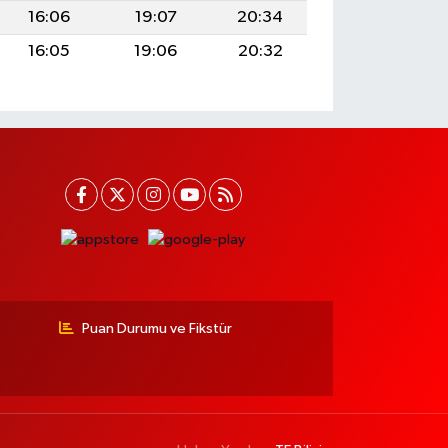
16:06
19:07
20:34
16:05
19:06
20:32
Puan Durumu ve Fikstür