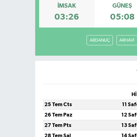
İMSAK
GÜNEŞ
03:26
05:08
ARDANUÇ
ARHAVİ
Hİ
25 Tem Cts
11 Sa
26 Tem Paz
12 Sa
27 Tem Pts
13 Sa
28 Tem Sal
14 Sa