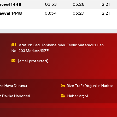
levvel 1448
03:53
05:26
12:21
levvel 1448
03:54
05:27
12:21
Atatürk Cad. Tophane Mah. Tevfik Mataracı İş Hanı
No: 203 Merkez/RİZE
[email protected]
ize Hava Durumu
Rize Trafik Yoğunluk Haritası
 Dakika Haberleri
Haber Arşivi