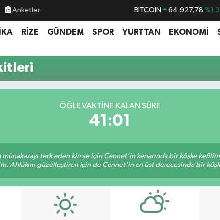
Anketler
BITCOIN
64.927,78
%1.3
DOLAR
47,5894
%0.0
İKA
RİZE
GÜNDEM
SPOR
YURTTAN
EKONOMİ
EURO
55,0398
%-0.0
STERLİN
64,1581
%0.1
itleri
GRAM ALTIN
6527.85
%0.5
BİST100
13.703
%1
ÖĞLE VAKTINE KALAN SÜRE
41:01
sa münakaşayı terk eden kimse için Cennet'in kenarında bir köşke kefili
im. Ahlâkını güzelleştiren için de Cennet'in en üst derecesinde bir köşke