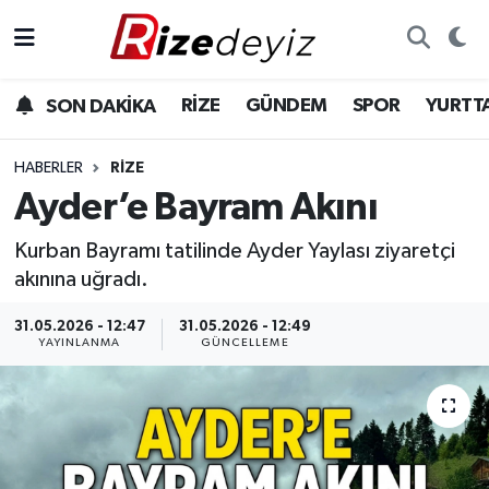
Spor
Rize Nöbetçi Eczaneler
RİZE
GÜNDEM
SPOR
YURTT
SON DAKİKA
Gündem
Rize Hava Durumu
HABERLER
RIZE
Yurttan Haberler
Rize Trafik Yoğunluk Haritası
Ayder’e Bayram Akını
Kurban Bayramı tatilinde Ayder Yaylası ziyaretçi
Ekonomi
Süper Lig Puan Durumu ve Fikstür
akınına uğradı.
Teknoloji
Tüm Manşetler
31.05.2026 - 12:47
31.05.2026 - 12:49
YAYINLANMA
GÜNCELLEME
Sağlık
Son Dakika Haberleri
Haber Arşivi