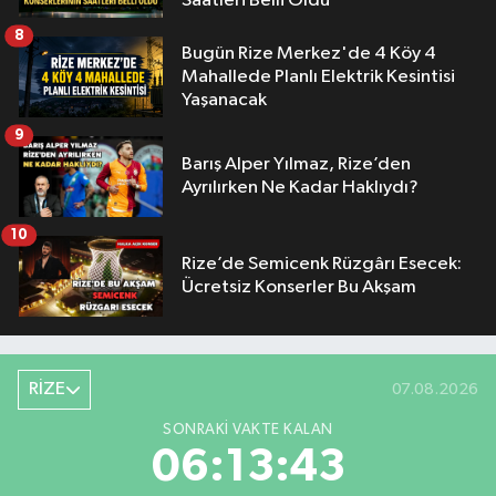
Saatleri Belli Oldu
8
Bugün Rize Merkez'de 4 Köy 4
Mahallede Planlı Elektrik Kesintisi
Yaşanacak
9
Barış Alper Yılmaz, Rize’den
Ayrılırken Ne Kadar Haklıydı?
10
Rize’de Semicenk Rüzgârı Esecek:
Ücretsiz Konserler Bu Akşam
RİZE
07.08.2026
SONRAKI VAKTE KALAN
06:13:42