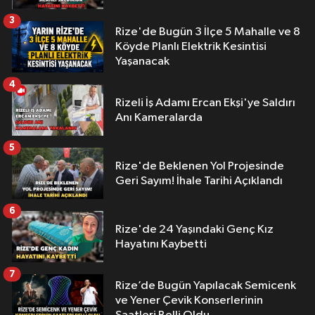
3
Rize'de Bugün 3 İlçe 5 Mahalle ve 8
Köyde Planlı Elektrik Kesintisi
Yaşanacak
4
Rizeli İş Adamı Ercan Ekşi'ye Saldırı
Anı Kameralarda
5
Rize'de Beklenen Yol Projesinde
Geri Sayım! İhale Tarihi Açıklandı
6
Rize'de 24 Yaşındaki Genç Kız
Hayatını Kaybetti
7
Rize’de Bugün Yapılacak Semicenk
ve Yener Çevik Konserlerinin