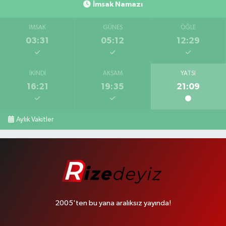
İmsak Namazı
İMSAK
GÜNEŞ
ÖĞLE
03:31
05:12
12:29
İKINDI
AKŞAM
YATSI
16:21
19:35
21:09
Aylık Vakitler
2005'ten bu yana aralıksız yayında!