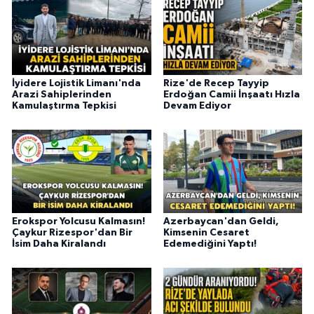
İyidere Lojistik Limanı'nda
Rize'de Recep Tayyip
Arazi Sahiplerinden
Erdoğan Camii İnşaatı Hızla
Kamulaştırma Tepkisi
Devam Ediyor
Erokspor Yolcusu Kalmasın!
Azerbaycan'dan Geldi,
Çaykur Rizespor'dan Bir
Kimsenin Cesaret
İsim Daha Kiralandı
Edemediğini Yaptı!