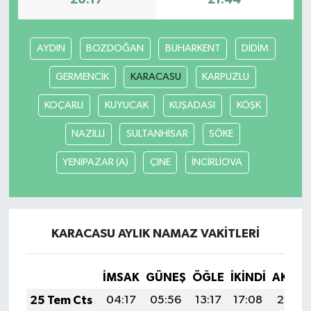
20:17
21:44
AYDIN
BOZDOĞAN
BUHARKENT
DİDİM
GERMENCİK
KARACASU
KARPUZLU
KOÇARLI
KUYUCAK
KUŞADASI
KÖŞK
NAZİLLİ
SULTANHİSAR
SÖKE
YENİPAZAR (A)
ÇİNE
İNCİRLİOVA
KARACASU AYLIK NAMAZ VAKITLERI
İMSAK
GÜNEŞ
ÖĞLE
İKINDI
AKŞA
25 Tem Cts
04:17
05:56
13:17
17:08
20:28