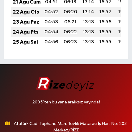
21 Ağu Cum
04:51
06:19
13:14
16:57
19:59
22 Ağu Cts
04:52
06:20
13:14
16:57
19:57
23 Ağu Paz
04:53
06:21
13:13
16:56
19:56
24 Ağu Pts
04:54
06:22
13:13
16:55
19:55
25 Ağu Sal
04:56
06:23
13:13
16:55
19:53
2005'ten bu yana aralıksız yayında!
Atatürk Cad. Tophane Mah. Tevfik Mataracı İş Hanı No: 203
Merkez/RİZE