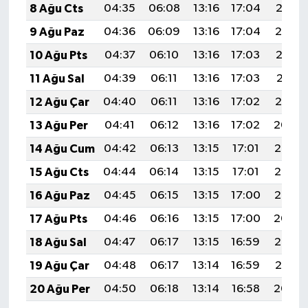
8 Ağu Cts
04:35
06:08
13:16
17:04
20:15
9 Ağu Paz
04:36
06:09
13:16
17:04
20:14
10 Ağu Pts
04:37
06:10
13:16
17:03
20:13
11 Ağu Sal
04:39
06:11
13:16
17:03
20:11
12 Ağu Çar
04:40
06:11
13:16
17:02
20:10
13 Ağu Per
04:41
06:12
13:16
17:02
20:09
14 Ağu Cum
04:42
06:13
13:15
17:01
20:08
15 Ağu Cts
04:44
06:14
13:15
17:01
20:06
16 Ağu Paz
04:45
06:15
13:15
17:00
20:05
17 Ağu Pts
04:46
06:16
13:15
17:00
20:04
18 Ağu Sal
04:47
06:17
13:15
16:59
20:03
19 Ağu Çar
04:48
06:17
13:14
16:59
20:01
20 Ağu Per
04:50
06:18
13:14
16:58
20:00