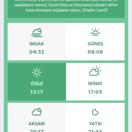
sadakasını veren), fuzûlî (boş ve lüzumsuz) sözden dilini
tutan kimseye müjdeler olsun. (Hadis-i şerif)
İMSAK
GÜNEŞ
04:32
06:06
ÖĞLE
İKINDI
13:17
17:05
AKŞAM
YATSI