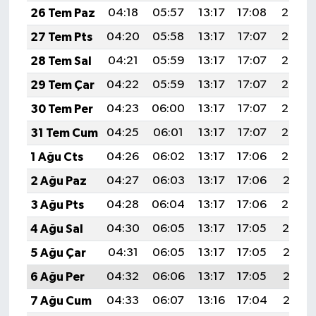
26 Tem Paz
04:18
05:57
13:17
17:08
20:27
27 Tem Pts
04:20
05:58
13:17
17:07
20:27
28 Tem Sal
04:21
05:59
13:17
17:07
20:26
29 Tem Çar
04:22
05:59
13:17
17:07
20:25
30 Tem Per
04:23
06:00
13:17
17:07
20:24
31 Tem Cum
04:25
06:01
13:17
17:07
20:23
1 Ağu Cts
04:26
06:02
13:17
17:06
20:22
2 Ağu Paz
04:27
06:03
13:17
17:06
20:21
3 Ağu Pts
04:28
06:04
13:17
17:06
20:20
4 Ağu Sal
04:30
06:05
13:17
17:05
20:19
5 Ağu Çar
04:31
06:05
13:17
17:05
20:18
6 Ağu Per
04:32
06:06
13:17
17:05
20:17
7 Ağu Cum
04:33
06:07
13:16
17:04
20:16