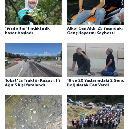
'Yeşil altın' fındıkta ilk
Alkol Can Aldı: 25 Yaşındaki
hasat başladı
Genç Hayatını Kaybetti
Tokat'ta Traktör Kazası: 1'i
19 ve 20 Yaşlarındaki 2 Genç
Ağır 5 Kişi Yaralandı
Boğularak Can Verdi