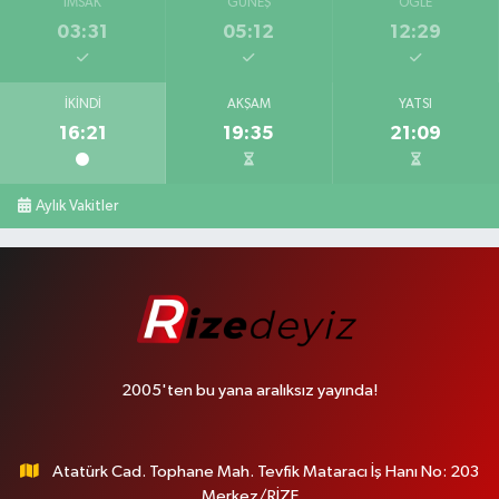
İMSAK
GÜNEŞ
ÖĞLE
03:31
05:12
12:29
İKINDI
AKŞAM
YATSI
16:21
19:35
21:09
Aylık Vakitler
2005'ten bu yana aralıksız yayında!
Atatürk Cad. Tophane Mah. Tevfik Mataracı İş Hanı No: 203
Merkez/RİZE