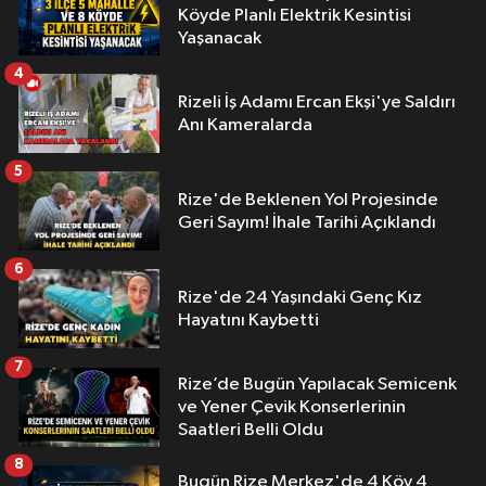
Köyde Planlı Elektrik Kesintisi
Yaşanacak
4
Rizeli İş Adamı Ercan Ekşi'ye Saldırı
Anı Kameralarda
5
Rize'de Beklenen Yol Projesinde
Geri Sayım! İhale Tarihi Açıklandı
6
Rize'de 24 Yaşındaki Genç Kız
Hayatını Kaybetti
7
Rize’de Bugün Yapılacak Semicenk
ve Yener Çevik Konserlerinin
Saatleri Belli Oldu
8
Bugün Rize Merkez'de 4 Köy 4