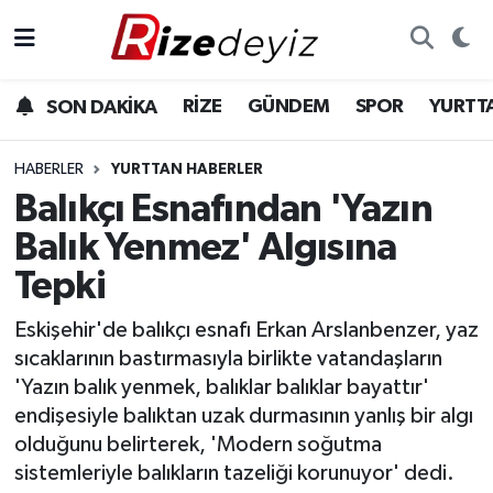
Spor
Rize Nöbetçi Eczaneler
RİZE
GÜNDEM
SPOR
YURTT
SON DAKİKA
Gündem
Rize Hava Durumu
HABERLER
YURTTAN HABERLER
Yurttan Haberler
Rize Trafik Yoğunluk Haritası
Balıkçı Esnafından 'Yazın
Balık Yenmez' Algısına
Ekonomi
Süper Lig Puan Durumu ve Fikstür
Tepki
Teknoloji
Tüm Manşetler
Eskişehir'de balıkçı esnafı Erkan Arslanbenzer, yaz
sıcaklarının bastırmasıyla birlikte vatandaşların
Sağlık
Son Dakika Haberleri
'Yazın balık yenmek, balıklar balıklar bayattır'
endişesiyle balıktan uzak durmasının yanlış bir algı
Haber Arşivi
olduğunu belirterek, 'Modern soğutma
sistemleriyle balıkların tazeliği korunuyor' dedi.