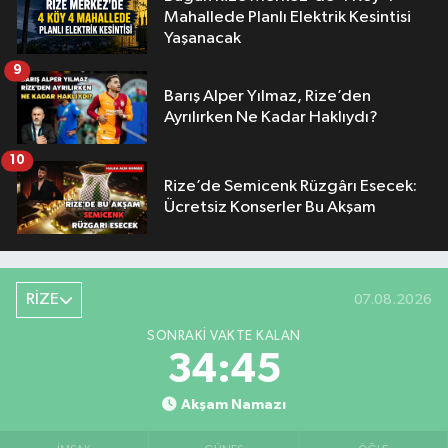
Mahallede Planlı Elektrik Kesintisi
Yaşanacak
9
Barış Alper Yılmaz, Rize’den
Ayrılırken Ne Kadar Haklıydı?
10
Rize’de Semicenk Rüzgârı Esecek:
Ücretsiz Konserler Bu Akşam
RİZE
07.08.2026
SONRAKI VAKTE KALAN
34:45
Akşam Namazı