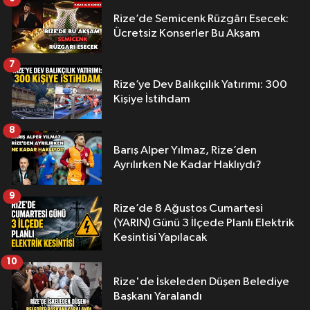
Rize’de Semicenk Rüzgârı Esecek:
Ücretsiz Konserler Bu Akşam
7
Rize’ye Dev Balıkçılık Yatırımı: 300
Kişiye İstihdam
8
Barış Alper Yılmaz, Rize’den
Ayrılırken Ne Kadar Haklıydı?
9
Rize’de 8 Ağustos Cumartesi
(YARIN) Günü 3 İlçede Planlı Elektrik
Kesintisi Yapılacak
10
Rize'de İskeleden Düşen Belediye
Başkanı Yaralandı