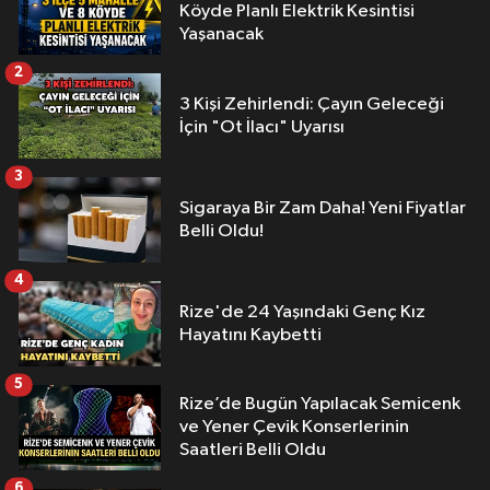
Köyde Planlı Elektrik Kesintisi
Yaşanacak
2
3 Kişi Zehirlendi: Çayın Geleceği
İçin "Ot İlacı" Uyarısı
3
Sigaraya Bir Zam Daha! Yeni Fiyatlar
Belli Oldu!
4
Rize'de 24 Yaşındaki Genç Kız
Hayatını Kaybetti
5
Rize’de Bugün Yapılacak Semicenk
ve Yener Çevik Konserlerinin
Saatleri Belli Oldu
6