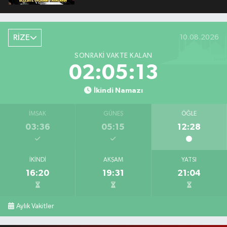
RİZE
10.08.2026
SONRAKI VAKTE KALAN
02:05:12
İkindi Namazı
İMSAK
GÜNEŞ
ÖĞLE
03:36
05:15
12:28
İKINDI
AKŞAM
YATSI
16:20
19:31
21:04
Aylık Vakitler