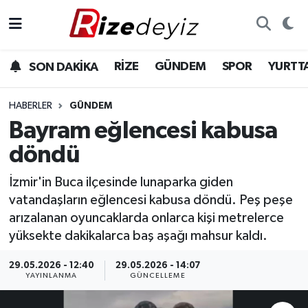
Spor
Rize Nöbetçi Eczaneler
RİZE
GÜNDEM
SPOR
YURTT
SON DAKİKA
Gündem
Rize Hava Durumu
HABERLER
GÜNDEM
Yurttan Haberler
Rize Namaz Vakitleri
Bayram eğlencesi kabusa
döndü
Ekonomi
Rize Trafik Yoğunluk Haritası
İzmir'in Buca ilçesinde lunaparka giden
Teknoloji
Süper Lig Puan Durumu ve Fikstür
vatandaşların eğlencesi kabusa döndü. Peş peşe
arızalanan oyuncaklarda onlarca kişi metrelerce
Sağlık
Tüm Manşetler
yüksekte dakikalarca baş aşağı mahsur kaldı.
Son Dakika Haberleri
29.05.2026 - 12:40
29.05.2026 - 14:07
YAYINLANMA
GÜNCELLEME
Haber Arşivi