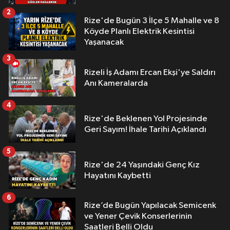
2
Rize'de Bugün 3 İlçe 5 Mahalle ve 8
Köyde Planlı Elektrik Kesintisi
Yaşanacak
3
Rizeli İş Adamı Ercan Ekşi'ye Saldırı
Anı Kameralarda
4
Rize'de Beklenen Yol Projesinde
Geri Sayım! İhale Tarihi Açıklandı
5
Rize'de 24 Yaşındaki Genç Kız
Hayatını Kaybetti
6
Rize’de Bugün Yapılacak Semicenk
ve Yener Çevik Konserlerinin
Saatleri Belli Oldu