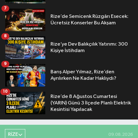
7
Rize’de Semicenk Rüzgârı Esecek:
Ücretsiz Konserler Bu Akşam
8
Rize’ye Dev Balıkçılık Yatırımı: 300
Kişiye İstihdam
9
Barış Alper Yılmaz, Rize’den
Ayrılırken Ne Kadar Haklıydı?
10
Rize’de 8 Ağustos Cumartesi
(YARIN) Günü 3 İlçede Planlı Elektrik
Kesintisi Yapılacak
RİZE
09.08.2026