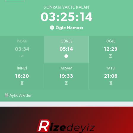
SONRAKI VAKTE KALAN
03:25:13
Öğle Namazı
İMSAK
GÜNEŞ
ÖĞLE
03:34
05:14
12:29
İKINDI
AKŞAM
YATSI
16:20
19:33
21:06
Aylık Vakitler