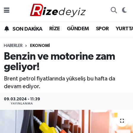
Spor
Rize Nöbetçi Eczaneler
RİZE
GÜNDEM
SPOR
YURTT
SON DAKİKA
Gündem
Rize Hava Durumu
HABERLER
EKONOMI
Yurttan Haberler
Rize Trafik Yoğunluk Haritası
Benzin ve motorine zam
geliyor!
Ekonomi
Süper Lig Puan Durumu ve Fikstür
Brent petrol fiyatlarında yükseliş bu hafta da
Teknoloji
Tüm Manşetler
devam ediyor.
Sağlık
Son Dakika Haberleri
09.03.2024 - 11:39
YAYINLANMA
Haber Arşivi