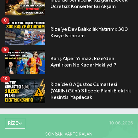
Rize’de Semicenk Rüzgârı Esecek:
Ücretsiz Konserler Bu Akşam
8
Rize’ye Dev Balıkçılık Yatırımı: 300
Kişiye İstihdam
9
Barış Alper Yılmaz, Rize’den
Ayrılırken Ne Kadar Haklıydı?
10
Rize’de 8 Ağustos Cumartesi
(YARIN) Günü 3 İlçede Planlı Elektrik
Kesintisi Yapılacak
RİZE
10.08.2026
SONRAKI VAKTE KALAN