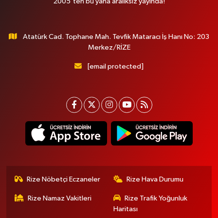
2005'ten bu yana aralıksız yayında!
Atatürk Cad. Tophane Mah. Tevfik Mataracı İş Hanı No: 203
Merkez/RİZE
[email protected]
Rize Nöbetçi Eczaneler
Rize Hava Durumu
Rize Namaz Vakitleri
Rize Trafik Yoğunluk
Haritası