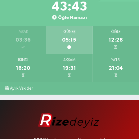
43:42
Öğle Namazı
İMSAK
GÜNEŞ
ÖĞLE
03:36
05:15
12:28
İKINDI
AKŞAM
YATSI
16:20
19:31
21:04
Aylık Vakitler