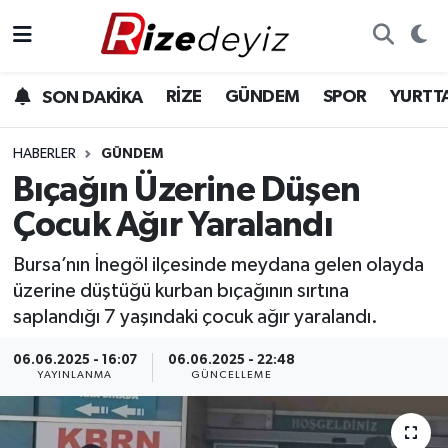
Spor
Rize Nöbetçi Eczaneler
RİZE
GÜNDEM
SPOR
YURTT
SON DAKİKA
Gündem
Rize Hava Durumu
HABERLER
GÜNDEM
Yurttan Haberler
Rize Namaz Vakitleri
Bıçağın Üzerine Düşen
Çocuk Ağır Yaralandı
Ekonomi
Rize Trafik Yoğunluk Haritası
Bursa’nın İnegöl ilçesinde meydana gelen olayda
Teknoloji
Süper Lig Puan Durumu ve Fikstür
üzerine düştüğü kurban bıçağının sırtına
saplandığı 7 yaşındaki çocuk ağır yaralandı.
Sağlık
Tüm Manşetler
06.06.2025 - 16:07
06.06.2025 - 22:48
YAYINLANMA
GÜNCELLEME
Son Dakika Haberleri
Haber Arşivi