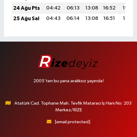
24 Ağu Pts
04:42
06:13
13:08
16:52
19:53
25 Ağu Sal
04:43
06:14
13:08
16:51
19:51
2005'ten bu yana aralıksız yayında!
Atatürk Cad. Tophane Mah. Tevfik Mataracı İş Hanı No: 203
Merkez/RİZE
[email protected]