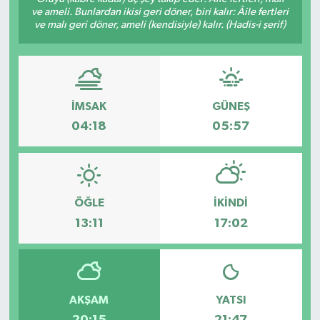
ve ameli. Bunlardan ikisi geri döner, biri kalır: Âile fertleri
ve malı geri döner, ameli (kendisiyle) kalır. (Hadis-i şerif)
İMSAK
GÜNEŞ
04:18
05:57
ÖĞLE
İKINDI
13:11
17:02
AKŞAM
YATSI