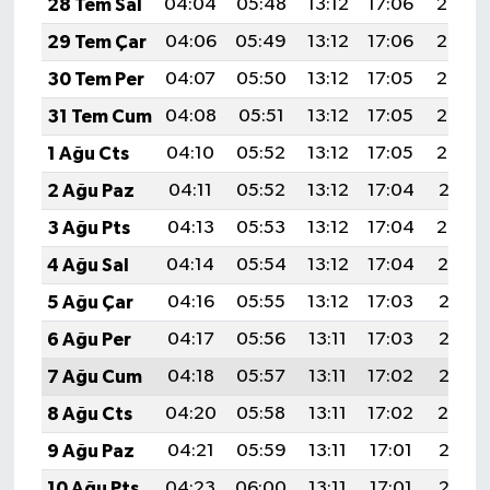
28 Tem Sal
04:04
05:48
13:12
17:06
20:26
29 Tem Çar
04:06
05:49
13:12
17:06
20:25
30 Tem Per
04:07
05:50
13:12
17:05
20:24
31 Tem Cum
04:08
05:51
13:12
17:05
20:23
1 Ağu Cts
04:10
05:52
13:12
17:05
20:22
2 Ağu Paz
04:11
05:52
13:12
17:04
20:21
3 Ağu Pts
04:13
05:53
13:12
17:04
20:20
4 Ağu Sal
04:14
05:54
13:12
17:04
20:19
5 Ağu Çar
04:16
05:55
13:12
17:03
20:18
6 Ağu Per
04:17
05:56
13:11
17:03
20:17
7 Ağu Cum
04:18
05:57
13:11
17:02
20:15
8 Ağu Cts
04:20
05:58
13:11
17:02
20:14
9 Ağu Paz
04:21
05:59
13:11
17:01
20:13
10 Ağu Pts
04:23
06:00
13:11
17:01
20:12