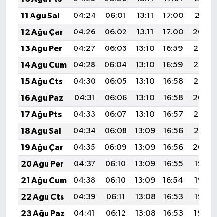
11 Ağu Sal
04:24
06:01
13:11
17:00
20:11
12 Ağu Çar
04:26
06:02
13:11
17:00
20:09
13 Ağu Per
04:27
06:03
13:10
16:59
20:08
14 Ağu Cum
04:28
06:04
13:10
16:59
20:07
15 Ağu Cts
04:30
06:05
13:10
16:58
20:05
16 Ağu Paz
04:31
06:06
13:10
16:58
20:04
17 Ağu Pts
04:33
06:07
13:10
16:57
20:03
18 Ağu Sal
04:34
06:08
13:09
16:56
20:01
19 Ağu Çar
04:35
06:09
13:09
16:56
20:00
20 Ağu Per
04:37
06:10
13:09
16:55
19:58
21 Ağu Cum
04:38
06:10
13:09
16:54
19:57
22 Ağu Cts
04:39
06:11
13:08
16:53
19:56
23 Ağu Paz
04:41
06:12
13:08
16:53
19:54