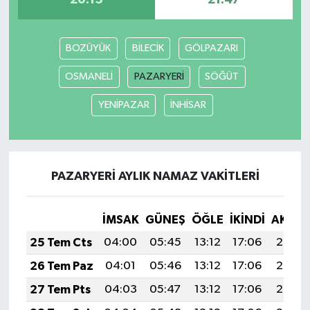
20:15
21:47
BOZÜYÜK
BİLECİK
GÖLPAZARI
OSMANELİ
PAZARYERİ
SÖĞÜT
YENİPAZAR
İNHİSAR
PAZARYERİ AYLIK NAMAZ VAKITLERI
İMSAK
GÜNEŞ
ÖĞLE
İKINDI
AKŞA
25 Tem Cts
04:00
05:45
13:12
17:06
20:29
26 Tem Paz
04:01
05:46
13:12
17:06
20:28
27 Tem Pts
04:03
05:47
13:12
17:06
20:27