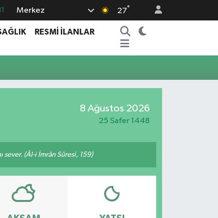
°
Merkez
11
27
18
SAĞLIK
RESMİ İLANLAR
32
38
03
14
8 Ağustos 2026
25 Safer 1448
 sever. (Âl-i İmrân Sûresi, 159)