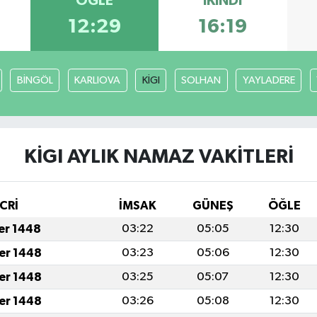
ÖĞLE
İKINDI
12:29
16:19
BİNGÖL
KARLIOVA
KİGI
SOLHAN
YAYLADERE
KİGI AYLIK NAMAZ VAKITLERI
CRİ
İMSAK
GÜNEŞ
ÖĞLE
fer 1448
03:22
05:05
12:30
fer 1448
03:23
05:06
12:30
fer 1448
03:25
05:07
12:30
fer 1448
03:26
05:08
12:30