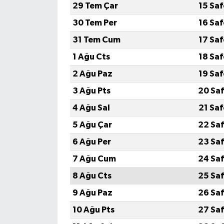
29 Tem Çar
15 Sa
30 Tem Per
16 Sa
31 Tem Cum
17 Sa
1 Ağu Cts
18 Sa
2 Ağu Paz
19 Sa
3 Ağu Pts
20 Saf
4 Ağu Sal
21 Sa
5 Ağu Çar
22 Saf
6 Ağu Per
23 Saf
7 Ağu Cum
24 Saf
8 Ağu Cts
25 Saf
9 Ağu Paz
26 Saf
10 Ağu Pts
27 Saf