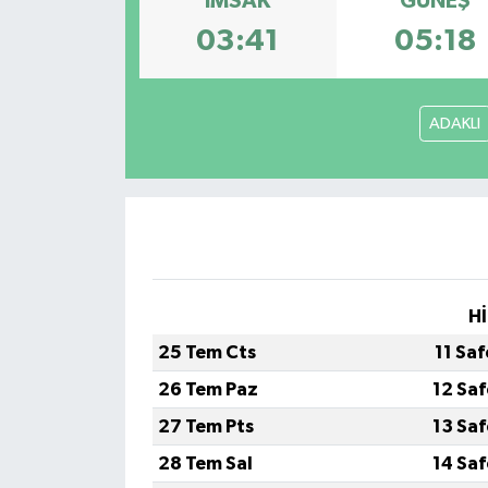
İMSAK
GÜNEŞ
03:41
05:18
ADAKLI
Hİ
25 Tem Cts
11 Sa
26 Tem Paz
12 Sa
27 Tem Pts
13 Sa
28 Tem Sal
14 Sa