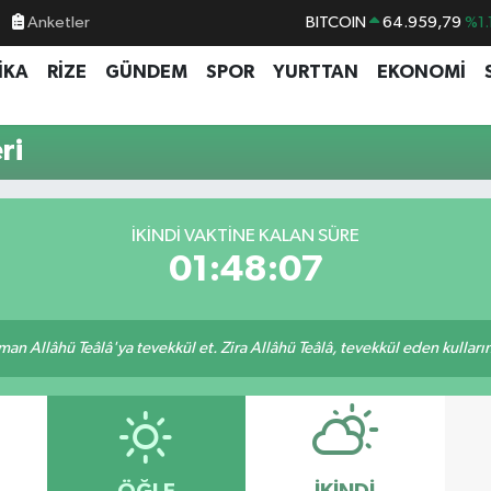
Anketler
BITCOIN
64.959,79
%1.
DOLAR
47,7436
%0.
İKA
RİZE
GÜNDEM
SPOR
YURTTAN
EKONOMİ
EURO
55,2510
%0.
STERLİN
64,4811
%0.
ri
GRAM ALTIN
6660.55
%0.
BİST100
13.779
%-
İKINDI VAKTINE KALAN SÜRE
01:48:07
an Allâhü Teâlâ'ya tevekkül et. Zira Allâhü Teâlâ, tevekkül eden kullarını