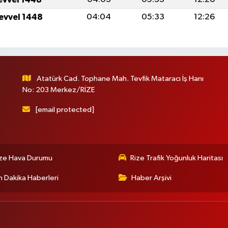
levvel 1448
04:04
05:33
12:26
Atatürk Cad. Tophane Mah. Tevfik Mataracı İş Hanı
No: 203 Merkez/RİZE
[email protected]
ize Hava Durumu
Rize Trafik Yoğunluk Haritası
 Dakika Haberleri
Haber Arşivi