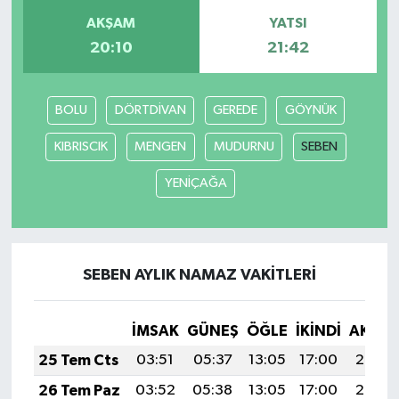
AKŞAM
YATSI
20:10
21:42
BOLU
DÖRTDİVAN
GEREDE
GÖYNÜK
KIBRISCIK
MENGEN
MUDURNU
SEBEN
YENİÇAĞA
SEBEN AYLIK NAMAZ VAKITLERI
İMSAK
GÜNEŞ
ÖĞLE
İKINDI
AKŞA
25 Tem Cts
03:51
05:37
13:05
17:00
20:23
26 Tem Paz
03:52
05:38
13:05
17:00
20:22