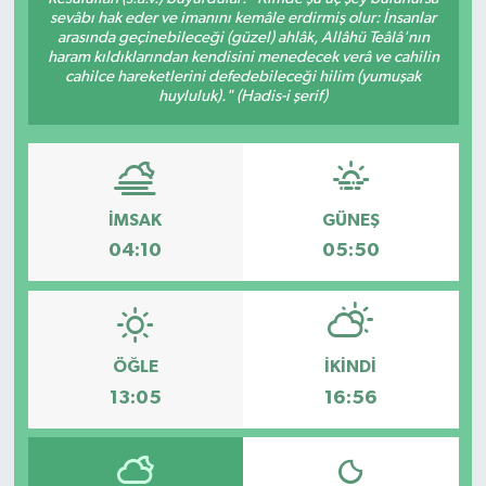
sevâbı hak eder ve imanını kemâle erdirmiş olur: İnsanlar
arasında geçinebileceği (güzel) ahlâk, Allâhü Teâlâ'nın
haram kıldıklarından kendisini menedecek verâ ve cahilin
cahilce hareketlerini defedebileceği hilim (yumuşak
huyluluk)." (Hadis-i şerif)
İMSAK
GÜNEŞ
04:10
05:50
ÖĞLE
İKINDI
13:05
16:56