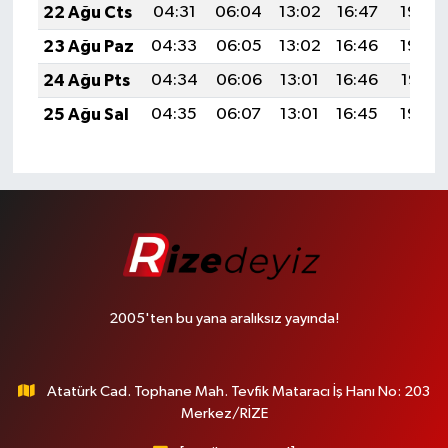
22 Ağu Cts
04:31
06:04
13:02
16:47
19:49
23 Ağu Paz
04:33
06:05
13:02
16:46
19:48
24 Ağu Pts
04:34
06:06
13:01
16:46
19:47
25 Ağu Sal
04:35
06:07
13:01
16:45
19:45
2005'ten bu yana aralıksız yayında!
Atatürk Cad. Tophane Mah. Tevfik Mataracı İş Hanı No: 203
Merkez/RİZE