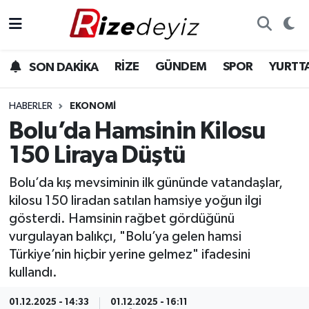
Spor
Rize Nöbetçi Eczaneler
RİZE
GÜNDEM
SPOR
YURTT
SON DAKİKA
Gündem
Rize Hava Durumu
HABERLER
EKONOMI
Yurttan Haberler
Rize Trafik Yoğunluk Haritası
Bolu’da Hamsinin Kilosu
150 Liraya Düştü
Ekonomi
Süper Lig Puan Durumu ve Fikstür
Bolu’da kış mevsiminin ilk gününde vatandaşlar,
Teknoloji
Tüm Manşetler
kilosu 150 liradan satılan hamsiye yoğun ilgi
gösterdi. Hamsinin rağbet gördüğünü
Sağlık
Son Dakika Haberleri
vurgulayan balıkçı, "Bolu’ya gelen hamsi
Türkiye’nin hiçbir yerine gelmez" ifadesini
Haber Arşivi
kullandı.
01.12.2025 - 14:33
01.12.2025 - 16:11