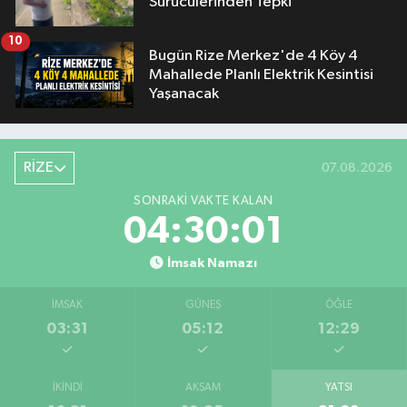
Sürücülerinden Tepki
10
Bugün Rize Merkez'de 4 Köy 4
Mahallede Planlı Elektrik Kesintisi
Yaşanacak
RİZE
07.08.2026
SONRAKI VAKTE KALAN
04:30:00
İmsak Namazı
İMSAK
GÜNEŞ
ÖĞLE
03:31
05:12
12:29
İKINDI
AKŞAM
YATSI