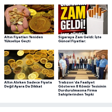
Altın Fiyatları Yeniden
Sigaraya Zam Geldi: İşte
Yükselişe Geçti
Güncel Fiyatlar:
Altın Alırken Sadece Fiyata
Trabzon'da Faaliyet
Değil Ayara Da Dikkat
Gösteren 8 Kömür Tesisinin
Durdurulmasına Firma
Sahiplerinden Tepki