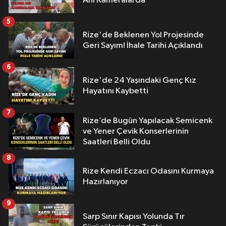
Anı Kameralarda
5
Rize'de Beklenen Yol Projesinde
Geri Sayım! İhale Tarihi Açıklandı
6
Rize'de 24 Yaşındaki Genç Kız
Hayatını Kaybetti
7
Rize’de Bugün Yapılacak Semicenk
ve Yener Çevik Konserlerinin
Saatleri Belli Oldu
8
Rize Kendi Eczacı Odasını Kurmaya
Hazırlanıyor
9
Sarp Sınır Kapısı Yolunda Tır