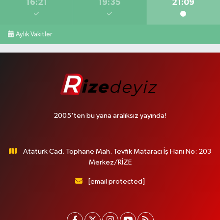
16:21
19:35
21:09
Aylık Vakitler
2005'ten bu yana aralıksız yayında!
Atatürk Cad. Tophane Mah. Tevfik Mataracı İş Hanı No: 203
Merkez/RİZE
[email protected]