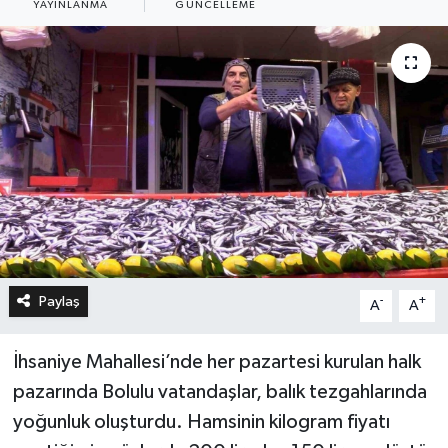
YAYINLANMA
GÜNCELLEME
Paylaş
-
+
A
A
İhsaniye Mahallesi’nde her pazartesi kurulan halk
pazarında Bolulu vatandaşlar, balık tezgahlarında
yoğunluk oluşturdu. Hamsinin kilogram fiyatı