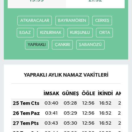
19:59
21:32
ATKARACALAR
BAYRAMÖREN
CERKEŞ
ILGAZ
KIZILIRMAK
KURŞUNLU
ORTA
YAPRAKLI
ÇANKIRI
ŞABANÖZÜ
YAPRAKLI AYLIK NAMAZ VAKITLERI
İMSAK
GÜNEŞ
ÖĞLE
İKINDI
AKŞA
25 Tem Cts
03:40
05:28
12:56
16:52
20:15
26 Tem Paz
03:41
05:29
12:56
16:52
20:14
27 Tem Pts
03:43
05:30
12:56
16:52
20:13