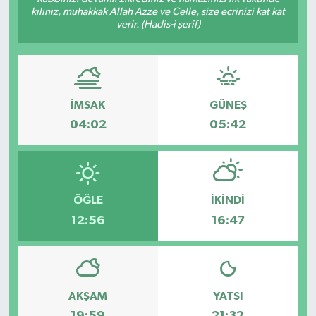
kılınız, muhakkak Allah Azze ve Celle, size ecrinizi kat kat
verir. (Hadis-i şerif)
İMSAK
GÜNEŞ
04:02
05:42
ÖĞLE
İKINDI
12:56
16:47
AKŞAM
YATSI