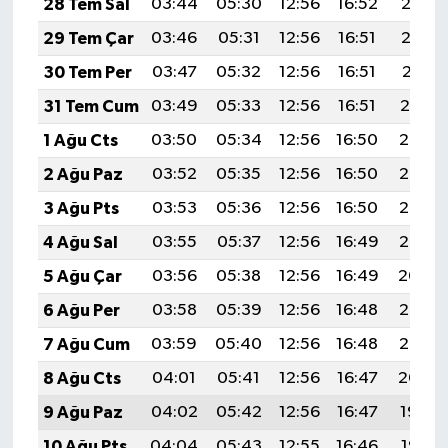
28 Tem Sal
03:44
05:30
12:56
16:52
20:13
29 Tem Çar
03:46
05:31
12:56
16:51
20:12
30 Tem Per
03:47
05:32
12:56
16:51
20:11
31 Tem Cum
03:49
05:33
12:56
16:51
20:10
1 Ağu Cts
03:50
05:34
12:56
16:50
20:08
2 Ağu Paz
03:52
05:35
12:56
16:50
20:07
3 Ağu Pts
03:53
05:36
12:56
16:50
20:06
4 Ağu Sal
03:55
05:37
12:56
16:49
20:05
5 Ağu Çar
03:56
05:38
12:56
16:49
20:04
6 Ağu Per
03:58
05:39
12:56
16:48
20:03
7 Ağu Cum
03:59
05:40
12:56
16:48
20:02
8 Ağu Cts
04:01
05:41
12:56
16:47
20:00
9 Ağu Paz
04:02
05:42
12:56
16:47
19:59
10 Ağu Pts
04:04
05:43
12:55
16:46
19:58