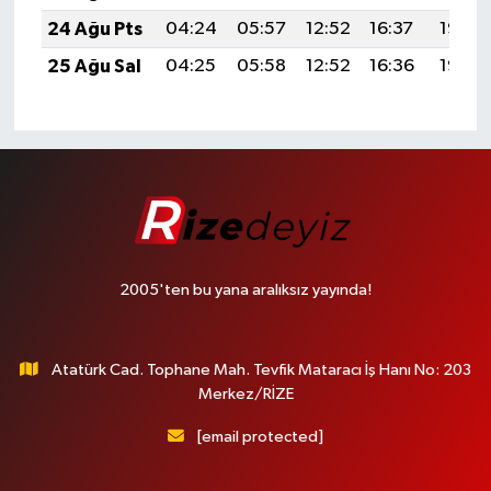
24 Ağu Pts
04:24
05:57
12:52
16:37
19:38
25 Ağu Sal
04:25
05:58
12:52
16:36
19:37
2005'ten bu yana aralıksız yayında!
Atatürk Cad. Tophane Mah. Tevfik Mataracı İş Hanı No: 203
Merkez/RİZE
[email protected]