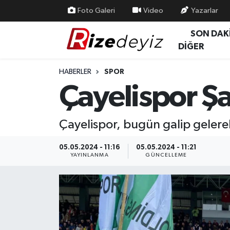
Foto Galeri
Video
Yazarlar
SON DAK
Spor
Rize Nöbetçi Eczaneler
DİĞER
Gündem
Rize Hava Durumu
HABERLER
SPOR
Çayelispor Ş
Yurttan Haberler
Rize Trafik Yoğunluk Haritası
Ekonomi
Süper Lig Puan Durumu ve Fikstür
Çayelispor, bugün galip gelerek
Teknoloji
Tüm Manşetler
05.05.2024 - 11:16
05.05.2024 - 11:21
YAYINLANMA
GÜNCELLEME
Sağlık
Son Dakika Haberleri
Haber Arşivi