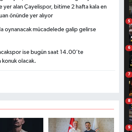
 yer alan Çayelispor, bitime 2 hafta kala en
uan önünde yer alıyor
5
nda oynanacak mücadelede galip gelirse
6
ancakspor ise bugün saat 14.00’te
 konuk olacak.
7
8
9