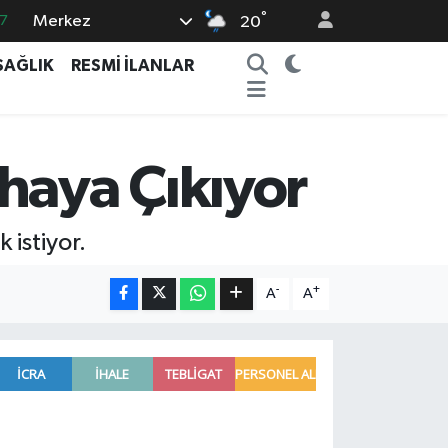
°
Merkez
7
20
1
SAĞLIK
RESMİ İLANLAR
6
2
5
haya Çıkıyor
4
 istiyor.
-
+
A
A