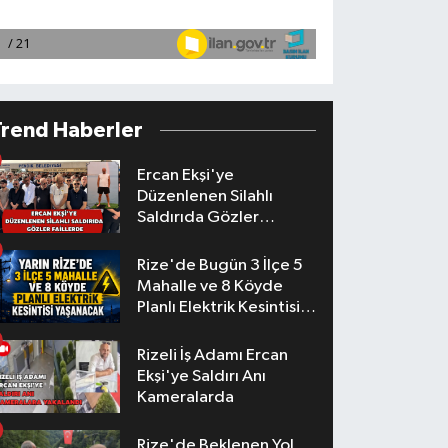
Trend Haberler
Ercan Ekşi'ye
Düzenlenen Silahlı
Saldırıda Gözler
Faillerde
Rize'de Bugün 3 İlçe 5
Mahalle ve 8 Köyde
Planlı Elektrik Kesintisi
Yaşanacak
Rizeli İş Adamı Ercan
Ekşi'ye Saldırı Anı
Kameralarda
Rize'de Beklenen Yol