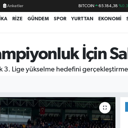
Anketler
BITCOIN
65.184,38
%0.3
DOLAR
47,7239
%0.0
İKA
RİZE
GÜNDEM
SPOR
YURTTAN
EKONOMİ
EURO
55,1823
%-0.0
STERLİN
64,4329
%-0.0
GRAM ALTIN
6664.02
%0.0
ampiyonluk İçin Sa
BİST100
13.779
%-1
 3. Lige yükselme hedefini gerçekleştirmek