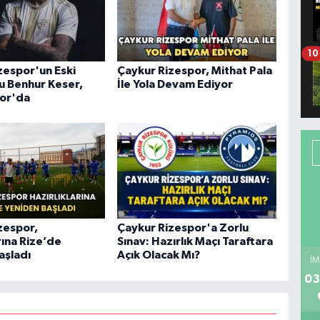
10
zespor'un Eski
Çaykur Rizespor, Mithat Pala
u Benhur Keser,
İle Yola Devam Ediyor
or'da
zespor,
Çaykur Rizespor'a Zorlu
rına Rize’de
Sınav: Hazırlık Maçı Taraftara
aşladı
Açık Olacak Mı?
İM
03