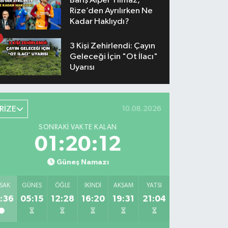
Barış Alper Yılmaz,
Rize’den Ayrılırken Ne
Kadar Haklıydı?
3 Kişi Zehirlendi: Çayın
Geleceği İçin "Ot İlacı"
Uyarısı
RİZE
10.08.2026
SONRAKI VAKTE KALAN
01:20:11
Güneş Namazı
SAK
GÜNEŞ
ÖĞLE
İKINDI
AKŞAM
YATSI
:36
05:15
12:28
16:20
19:31
21:04