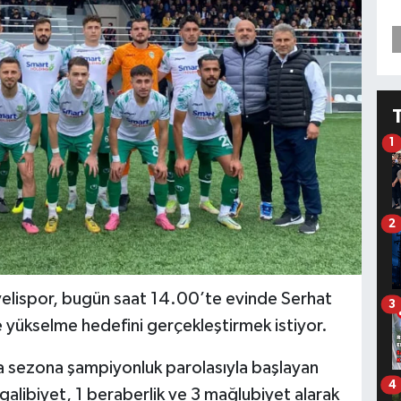
1
2
elispor, bugün saat 14.00’te evinde Serhat
3
yükselme hedefini gerçekleştirmek istiyor.
 sezona şampiyonluk parolasıyla başlayan
4
alibiyet, 1 beraberlik ve 3 mağlubiyet alarak