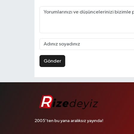
Gönder
2005'ten bu yana aralıksız yayında!