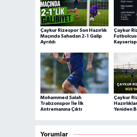
Çaykur Rizespor Son Hazırlık
Çaykur Ri
Maçında Sahadan 2-1 Galip
Futbolcus
Ayrıldı
Kayserisp
Mohammed Salah
Çaykur Ri
Trabzonspor İle İlk
Hazırlıkla
Antremanına Çıktı
Yeniden B
Yorumlar