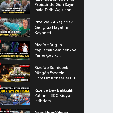
Projesinde Geri Sayım!
İhale Tarihi Açıklandı
Rize'de 24 Yaşındaki
Genç Kız Hayatını
Kaybetti
Rize’de Bugün
Yapılacak Semicenk ve
Yener Çevik
Konserlerinin Saatleri
Belli Oldu
Rize’de Semicenk
Rüzgârı Esecek:
Ücretsiz Konserler Bu
Akşam
Rize’ye Dev Balıkçılık
Yatırımı: 300 Kişiye
İstihdam